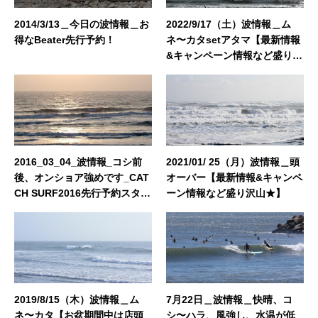
2014/3/13＿今日の波情報＿お
2022/9/17（土）波情報＿ム
得なBeater先行予約！
ネ〜カタsetアタマ【最新情報
&キャンペーン情報など盛り沢
山★】
2016_03_04_波情報_コシ前
2021/01/ 25（月）波情報＿頭
後、オンショア強めです_CAT
オーバー【最新情報&キャンペ
CH SURF2016先行予約スター
ーン情報など盛り沢山★】
トしてます！！
2019/8/15（木）波情報＿ム
7月22日＿波情報＿快晴、コ
ネ〜カタ【お盆期間中は店頭
シ〜ハラ、風強し、水温が低