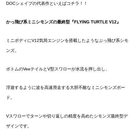
DOCシェイプの代表作といえばコチラ！！
かっ飛び系ミニシモンズの最終型『
FLYING TURTLE V12
』
ミニボディにV12気筒エンジンを搭載したようなぶっ飛び系シモ
ンズ。
ボトムのVeeテイルとV型スワローが水流を押し出し、
浮遊するように波を高速滑走する大胆不敵なミニシモンズボー
ド。
Vスワローでターンや切り返しの精度を高めたシモンズ最終型デ
ザインです。