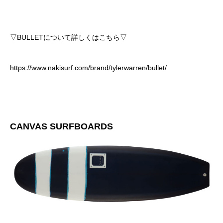
▽BULLETについて詳しくはこちら▽
https://www.nakisurf.com/brand/tylerwarren/bullet/
CANVAS SURFBOARDS