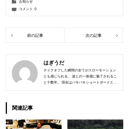
お知らせ
コメント:
0
前の記事
次の記事
はぎうだ
テイクオフした瞬間の全てがスローモーション
とも感じられる、 波との一体感に魅了されるこ
と十数年。 現在はパキパキショートボードとは
サヨナラし、 ミニからログ、フィンレスボード
など、 その日の気分とコンディションに合わせ
たボードチョイスで、 ゆったりと波と調和する
日々を楽しんでおります☆ 今後、こちらのブロ
関連記事
グではHAPPY SURFIN'情報のみならず、 趣味
の釣りやアウトドア、愛猫との日常などもご紹
介できればと思います！ どうぞよろしくお願い