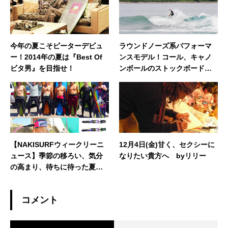
いたします。◆担当業務：店舗運営・WEBサイ
ト運営・企画・プロモーション◆東京都出身：
一宮町在住 ◆誕生日：1983年4月29日
今年の夏こそビーターデビュ
ラウンドノーズ系パフォーマ
ー！2014年の夏は『Best Of
ンスモデル！コール、キャノ
ビタ男』を目指せ！
ンボールのストックボード在
庫あり！
【NAKISURFウィークリーニ
12月4日(金)甘く、セクシーに
ュース】季節の移ろい、気分
なりたい貴方へ byリリー
の高まり、待ちに待った夏に
向けて。ハイシーズンを楽し
むニュース満載でお届けしま
コメント
す