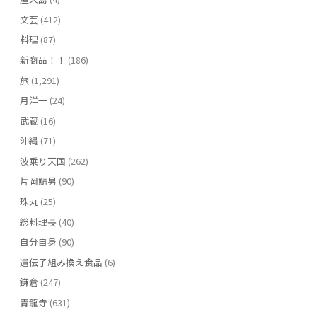
文芸
(412)
料理
(87)
新商品！！
(186)
旅
(1,291)
月洋一
(24)
武蔵
(16)
沖縄
(71)
波乗り天国
(262)
片岡鯖男
(90)
珠丸
(25)
総料理長
(40)
自分自身
(90)
遺伝子組み換え食品
(6)
鎌倉
(247)
青龍寺
(631)