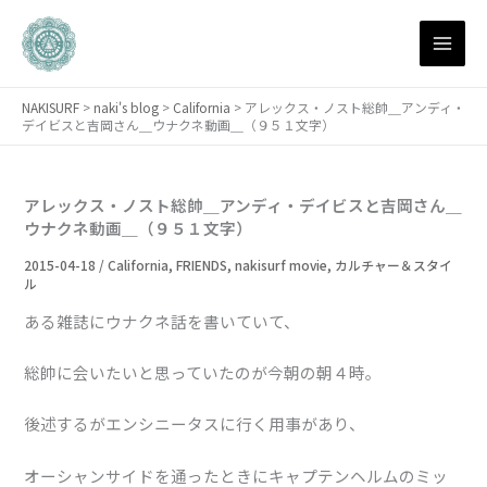
月
内
別
容
ア
を
ー
ス
カ
NAKISURF
>
naki's blog
>
California
>
アレックス・ノスト総帥＿アンディ・
キ
イ
デイビスと吉岡さん＿ウナクネ動画＿（９５１文字）
ブ
ッ
プ
アレックス・ノスト総帥＿アンディ・デイビスと吉岡さん＿
ウナクネ動画＿（９５１文字）
2015-04-18
/
California
,
FRIENDS
,
nakisurf movie
,
カルチャー＆スタイ
ル
ある雑誌にウナクネ話を書いていて、
総帥に会いたいと思っていたのが今朝の朝４時。
後述するがエンシニータスに行く用事があり、
オーシャンサイドを通ったときにキャプテンヘルムのミッ