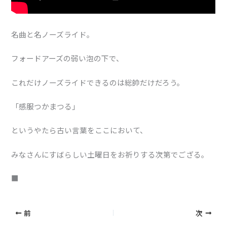
名曲と名ノーズライド。
フォードアーズの弱い泡の下で、
これだけノーズライドできるのは総帥だけだろう。
「感服つかまつる」
というやたら古い言葉をここにおいて、
みなさんにすばらしい土曜日をお祈りする次第でござる。
■
前
次