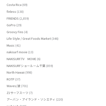
Costa Rica
(69)
finless
(138)
FRIENDS
(2,859)
GoPro
(29)
Groovy Fins
(4)
Life Style / Great Foods Market
(346)
Music
(41)
nakisurf movie
(13)
NAKISURF.TV MOVIE
(6)
NAKISURFショールーム千葉
(859)
North Hawaii
(998)
ROTP
(37)
Waves/波
(701)
Z1サーフスーツ
(7)
アーバン・アイランド・ソシエティ
(220)