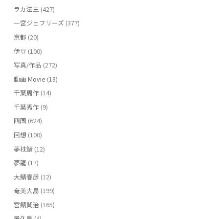
ラカ法王
(427)
一宮ジェフリーズ
(377)
京都
(20)
伊豆
(100)
写真/作品
(272)
動画 Movie
(18)
千葉周作
(14)
千葉秀作
(9)
四国
(624)
回想
(100)
夢枕鯖
(12)
夢龍
(17)
大鯖春彦
(12)
奄美大島
(199)
宮鯖賢治
(165)
屋久島
(4)