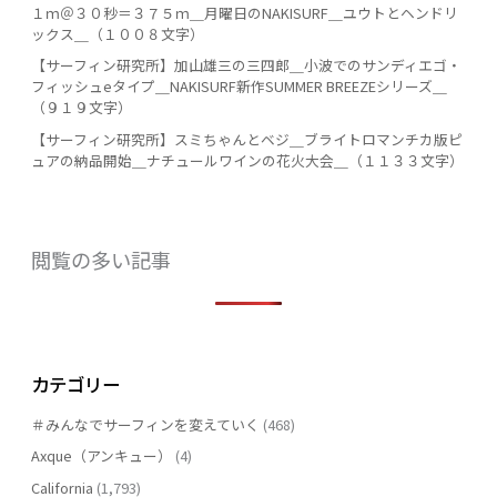
１ｍ＠３０秒＝３７５ｍ＿月曜日のNAKISURF＿ユウトとヘンドリ
ックス＿（１００８文字）
【サーフィン研究所】加山雄三の三四郎＿小波でのサンディエゴ・
フィッシュeタイプ＿NAKISURF新作SUMMER BREEZEシリーズ＿
（９１９文字）
【サーフィン研究所】スミちゃんとベジ＿ブライトロマンチカ版ピ
ュアの納品開始＿ナチュールワインの花火大会＿（１１３３文字）
閲覧の多い記事
カテゴリー
＃みんなでサーフィンを変えていく
(468)
Axque（アンキュー）
(4)
California
(1,793)