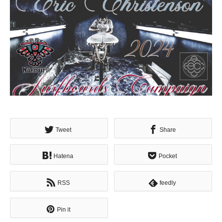
Tweet
Share
Hatena
Pocket
RSS
feedly
Pin it