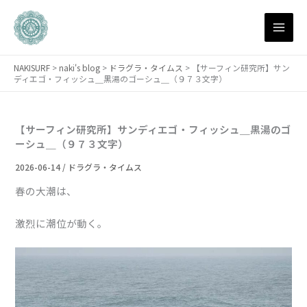
月
内
別
容
ア
を
ー
ス
カ
NAKISURF
>
naki's blog
>
ドラグラ・タイムス
>
【サーフィン研究所】サン
キ
イ
ディエゴ・フィッシュ＿黒湯のゴーシュ＿（９７３文字）
ブ
ッ
プ
【サーフィン研究所】サンディエゴ・フィッシュ＿黒湯のゴ
ーシュ＿（９７３文字）
2026-06-14
/
ドラグラ・タイムス
春の大潮は、
激烈に潮位が動く。