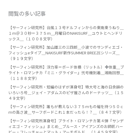
閲覧の多い記事
【サーフィン研究所】台風１３号ドルフィンからの東南東うねり＿
１ｍ＠３０秒＝３７５ｍ＿月曜日のNAKISURF＿ユウトとヘンドリ
ックス＿（１００８文字）
【サーフィン研究所】加山雄三の三四郎＿小波でのサンディエゴ・
フィッシュeタイプ＿NAKISURF新作SUMMER BREEZEシリーズ＿
（９１９文字）
【サーフィン研究所】浮力率＝ボード体積（リットル）
️
体重＿ブ
ライト・ロマンチカ『ミニ・グライダー』弐号機到着＿湘南回想＿
（１１８８文字）
【サーフィン研究所・短編のはずが渾身号】特大号と海の日余韻の
いろいろ号＿ジェイ・アダムスのピザ屋さんのドーナッツ＿（１５
４９文字）
【サーフィン研究所】誰もが教えない３７５ｍもの幅を持つ５０ｃ
ｍの高さ波＿サーフボードこれ１本だったら！？＿（８４７文字）
【サーフィン研究所渾身号】ブライト・ロマンチカ第４弾『サンデ
ィエゴ・フィッシュ』まとめ＿ブルース・アイアンズのお師匠ハー
ビー・フレッチャーとマット・アーチボルド＿（１４５９文字）