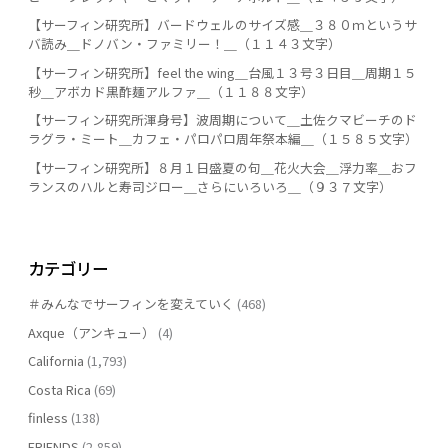
【サーフィン研究所】バードウェルのサイズ感＿３８０ｍというサ
バ読み＿ドノバン・ファミリー！＿（１１４３文字）
【サーフィン研究所】feel the wing＿台風１３号３日目＿周期１５
秒＿アボカド黒酢麺アルファ＿（１１８８文字）
【サーフィン研究所渾身号】波周期について＿土佐クマビーチのド
ラグラ・ミート＿カフェ・パロパロ周年祭本編＿（１５８５文字）
【サーフィン研究所】８月１日盛夏の句＿花火大会＿浮力率＿おフ
ランスのハルと寿司ジロー＿さらにいろいろ＿（９３７文字）
カテゴリー
＃みんなでサーフィンを変えていく
(468)
Axque（アンキュー）
(4)
California
(1,793)
Costa Rica
(69)
finless
(138)
FRIENDS
(2,859)