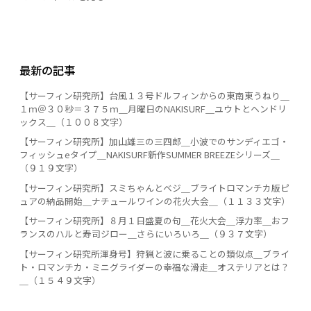
最新の記事
【サーフィン研究所】台風１３号ドルフィンからの東南東うねり＿
１ｍ＠３０秒＝３７５ｍ＿月曜日のNAKISURF＿ユウトとヘンドリ
ックス＿（１００８文字）
【サーフィン研究所】加山雄三の三四郎＿小波でのサンディエゴ・
フィッシュeタイプ＿NAKISURF新作SUMMER BREEZEシリーズ＿
（９１９文字）
【サーフィン研究所】スミちゃんとベジ＿ブライトロマンチカ版ピ
ュアの納品開始＿ナチュールワインの花火大会＿（１１３３文字）
【サーフィン研究所】８月１日盛夏の句＿花火大会＿浮力率＿おフ
ランスのハルと寿司ジロー＿さらにいろいろ＿（９３７文字）
【サーフィン研究所渾身号】狩猟と波に乗ることの類似点＿ブライ
ト・ロマンチカ・ミニグライダーの幸福な滑走＿オステリアとは？
＿（１５４９文字）