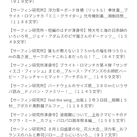
（９１９文字）
【サーフィン研究所】浮力率＝ボード体積（リットル）
️
体重＿ブ
ライト・ロマンチカ『ミニ・グライダー』弐号機到着＿湘南回想＿
（１１８８文字）
【サーフィン研究所・短編のはずが渾身号】特大号と海の日余韻の
いろいろ号＿ジェイ・アダムスのピザ屋さんのドーナッツ＿（１５
４９文字）
【サーフィン研究所】誰もが教えない３７５ｍもの幅を持つ５０ｃ
ｍの高さ波＿サーフボードこれ１本だったら！？＿（８４７文字）
【サーフィン研究所渾身号】ブライト・ロマンチカ第４弾『サンデ
ィエゴ・フィッシュ』まとめ＿ブルース・アイアンズのお師匠ハー
ビー・フレッチャーとマット・アーチボルド＿（１４５９文字）
【サーフィン研究所】バードウェルのサイズ感＿３８０ｍというサ
バ読み＿ドノバン・ファミリー！＿（１１４３文字）
【サーフィン研究所】feel the wing＿台風１３号３日目＿周期１５
秒＿アボカド黒酢麺アルファ＿（１１８８文字）
【サーフィン研究所渾身号】波周期について＿土佐クマビーチのド
ラグラ・ミート＿カフェ・パロパロ周年祭本編＿（１５８５文字）
【サーフィン研究所】８月１日盛夏の句＿花火大会＿浮力率＿おフ
ランスのハルと寿司ジロー＿さらにいろいろ＿（９３７文字）