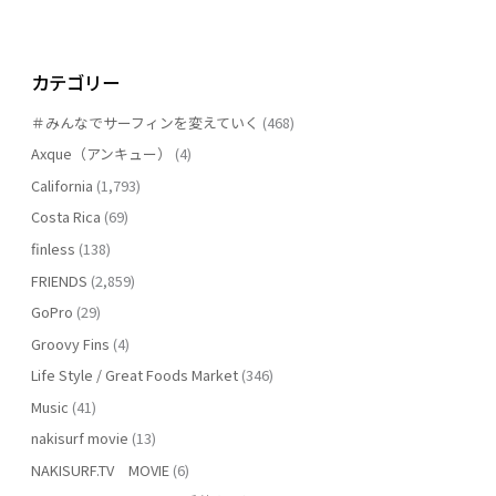
カテゴリー
＃みんなでサーフィンを変えていく
(468)
Axque（アンキュー）
(4)
California
(1,793)
Costa Rica
(69)
finless
(138)
FRIENDS
(2,859)
GoPro
(29)
Groovy Fins
(4)
Life Style / Great Foods Market
(346)
Music
(41)
nakisurf movie
(13)
NAKISURF.TV MOVIE
(6)