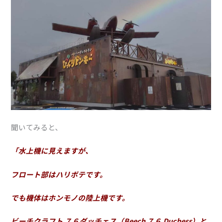
聞いてみると、
「水上機に見えますが、
フロート部はハリボテです。
でも機体はホンモノの陸上機です。
ビーチクラフト ７６ダッチェス（Beech ７６ Duchess）と