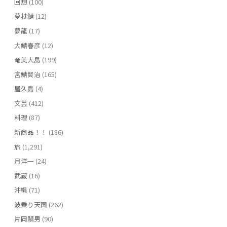
回想
(100)
夢枕鯖
(12)
夢龍
(17)
大鯖春彦
(12)
奄美大島
(199)
宮鯖賢治
(165)
屋久島
(4)
文芸
(412)
料理
(87)
新商品！！
(186)
旅
(1,291)
月洋一
(24)
武蔵
(16)
沖縄
(71)
波乗り天国
(262)
片岡鯖男
(90)