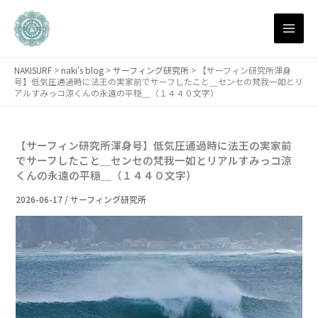
月
内
別
容
ア
を
ー
ス
カ
NAKISURF
>
naki's blog
>
サーフィング研究所
>
【サーフィン研究所渾身
キ
イ
号】低気圧通過時に法王の実家前でサーフしたこと＿センセの梵我一如とリ
ブ
ッ
アルすみっコ涼くんの永遠の平穏＿（１４４０文字）
プ
【サーフィン研究所渾身号】低気圧通過時に法王の実家前
でサーフしたこと＿センセの梵我一如とリアルすみっコ涼
くんの永遠の平穏＿（１４４０文字）
2026-06-17
/
サーフィング研究所