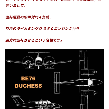
言いまして、
直結駆動の水平対向４気筒、
空冷のライカミング O-３６０エンジン２台を
逆方向回転させるという名機です」