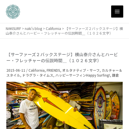
月
内
別
容
ア
を
ー
ス
カ
NAKISURF
>
naki's blog
>
California
>
【サーファーズ２バックステージ】横
キ
イ
山泰介さんとハービー・フレッチャーの伝説時間＿（１０２６文字）
ブ
ッ
プ
【サーファーズ２バックステージ】横山泰介さんとハービ
ー・フレッチャーの伝説時間＿（１０２６文字）
2015-06-11
/
California
,
FRIENDS
,
オルタナティブ・サーフ
,
カルチャー＆
スタイル
,
ドラグラ・タイムス
,
ハッピーサーフィンHappy Surfing!
,
鎌倉