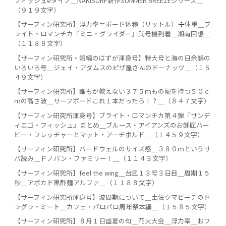
フィッシュeタイプ＿NAKISURF新作SUMMER BREEZEシリーズ＿
（９１９文字）
【サーフィン研究所】浮力率＝ボード体積（リットル）
️
体重＿ブ
ライト・ロマンチカ『ミニ・グライダー』弐号機到着＿湘南回想＿
（１１８８文字）
【サーフィン研究所・短編のはずが渾身号】特大号と海の日余韻の
いろいろ号＿ジェイ・アダムスのピザ屋さんのドーナッツ＿（１５
４９文字）
【サーフィン研究所】誰もが教えない３７５ｍもの幅を持つ５０ｃ
ｍの高さ波＿サーフボードこれ１本だったら！？＿（８４７文字）
【サーフィン研究所渾身号】ブライト・ロマンチカ第４弾『サンデ
ィエゴ・フィッシュ』まとめ＿ブルース・アイアンズのお師匠ハー
ビー・フレッチャーとマット・アーチボルド＿（１４５９文字）
【サーフィン研究所】バードウェルのサイズ感＿３８０ｍというサ
バ読み＿ドノバン・ファミリー！＿（１１４３文字）
【サーフィン研究所】feel the wing＿台風１３号３日目＿周期１５
秒＿アボカド黒酢麺アルファ＿（１１８８文字）
【サーフィン研究所渾身号】波周期について＿土佐クマビーチのド
ラグラ・ミート＿カフェ・パロパロ周年祭本編＿（１５８５文字）
【サーフィン研究所】８月１日盛夏の句＿花火大会＿浮力率＿おフ