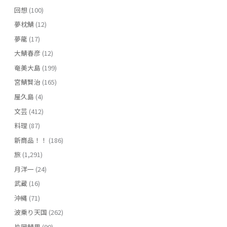
回想
(100)
夢枕鯖
(12)
夢龍
(17)
大鯖春彦
(12)
奄美大島
(199)
宮鯖賢治
(165)
屋久島
(4)
文芸
(412)
料理
(87)
新商品！！
(186)
旅
(1,291)
月洋一
(24)
武蔵
(16)
沖縄
(71)
波乗り天国
(262)
片岡鯖男
(90)