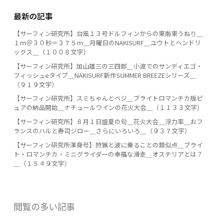
最新の記事
【サーフィン研究所】台風１３号ドルフィンからの東南東うねり＿
１ｍ＠３０秒＝３７５ｍ＿月曜日のNAKISURF＿ユウトとヘンドリ
ックス＿（１００８文字）
【サーフィン研究所】加山雄三の三四郎＿小波でのサンディエゴ・
フィッシュeタイプ＿NAKISURF新作SUMMER BREEZEシリーズ＿
（９１９文字）
【サーフィン研究所】スミちゃんとベジ＿ブライトロマンチカ版ピ
ュアの納品開始＿ナチュールワインの花火大会＿（１１３３文字）
【サーフィン研究所】８月１日盛夏の句＿花火大会＿浮力率＿おフ
ランスのハルと寿司ジロー＿さらにいろいろ＿（９３７文字）
【サーフィン研究所渾身号】狩猟と波に乗ることの類似点＿ブライ
ト・ロマンチカ・ミニグライダーの幸福な滑走＿オステリアとは？
＿（１５４９文字）
閲覧の多い記事