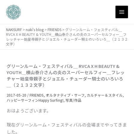
月
内
別
容
ア
を
ー
ス
カ
NAKISURF
>
naki's blog
>
FRIENDS
>
グリーンルーム・フェスティバル＿
キ
イ
RVCA X H BEAUTY & YOUTH＿横山泰介さんの炎のスーパーセルフィー＿フ
ブ
ッ
レッチャー始皇帝親子とジョエル・チューダー騎士のいろいろ＿（２１３２
文字）
プ
グリーンルーム・フェスティバル＿ RVCA X H BEAUTY &
YOUTH＿横山泰介さんの炎のスーパーセルフィー＿フレッ
チャー始皇帝親子とジョエル・チューダー騎士のいろいろ
＿（２１３２文字）
2017-05-20
/
FRIENDS
,
オルタナティブ・サーフ
,
カルチャー＆スタイル
,
ハッピーサーフィンHappy Surfing!
,
写真/作品
おはようございます。
現在グリーンルーム・フェスティバルの会場までやってきま
した。