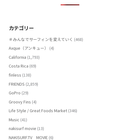
カテゴリー
＃みんなでサーフィンを変えていく
(468)
Axque（アンキュー）
(4)
California
(1,793)
Costa Rica
(69)
finless
(138)
FRIENDS
(2,859)
GoPro
(29)
Groovy Fins
(4)
Life Style / Great Foods Market
(346)
Music
(41)
nakisurf movie
(13)
NAKISURF.TV MOVIE
(6)