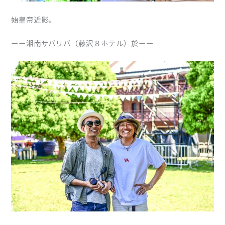
始皇帝近影。
ーー湘南サバリバ（藤沢８ホテル）於ーー