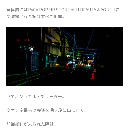
具体的にはRVCA POP UP STORE at H BEAUTY & YOUTHに
て披露された記念すべき瞬間。
さて、ジョエル・チューダー。
ウナクネ最古の寺院を探す旅に出ていて、
前回総帥が来られた際は、