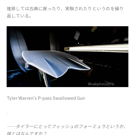
推移しては古典に戻ったり、実験されたりというのを繰り
返している。
Tyler Warren’s P-pass Swallowed Gun
.
——タイラーにとってフィッシュのフォーミュラというか、
味とはなんですか？