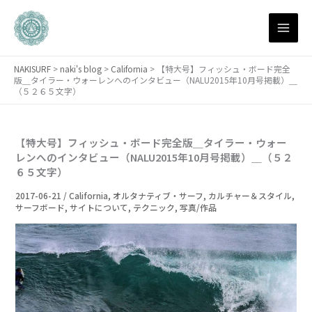
月
内
別
容
ア
を
ー
ス
カ
NAKISURF
>
naki's blog
>
California
>
【特大号】フィッシュ・ボード完全
キ
イ
版＿タイラー・ウォーレンへのインタビュー（NALU2015年10月号掲載）＿
ブ
ッ
（５２６５文字）
プ
【特大号】フィッシュ・ボード完全版＿タイラー・ウォー
レンへのインタビュー（NALU2015年10月号掲載）＿（５２
６５文字）
2017-06-21
/
California
,
オルタナティブ・サーフ
,
カルチャー＆スタイル
,
サーフボード
,
サイトについて
,
テクニック
,
写真/作品