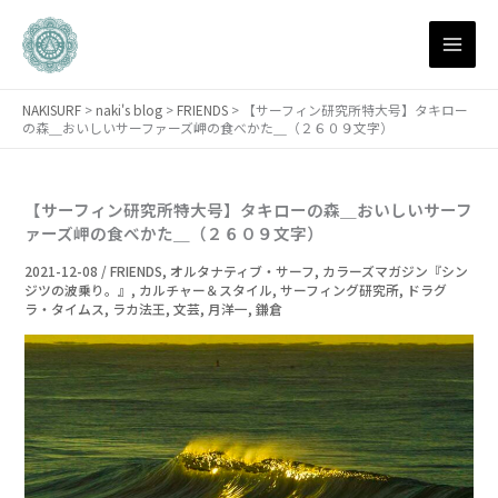
月
内
別
容
ア
を
ー
ス
カ
NAKISURF
>
naki's blog
>
FRIENDS
>
【サーフィン研究所特大号】タキロー
キ
イ
の森＿おいしいサーファーズ岬の食べかた＿（２６０９文字）
ブ
ッ
プ
【サーフィン研究所特大号】タキローの森＿おいしいサーフ
ァーズ岬の食べかた＿（２６０９文字）
2021-12-08
/
FRIENDS
,
オルタナティブ・サーフ
,
カラーズマガジン『シン
ジツの波乗り。』
,
カルチャー＆スタイル
,
サーフィング研究所
,
ドラグ
ラ・タイムス
,
ラカ法王
,
文芸
,
月洋一
,
鎌倉