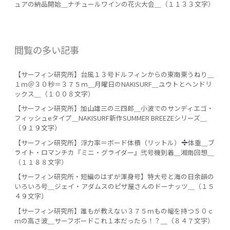
ュアの納品開始＿ナチュールワインの花火大会＿（１１３３文字）
閲覧の多い記事
【サーフィン研究所】台風１３号ドルフィンからの東南東うねり＿
１ｍ＠３０秒＝３７５ｍ＿月曜日のNAKISURF＿ユウトとヘンドリ
ックス＿（１００８文字）
【サーフィン研究所】加山雄三の三四郎＿小波でのサンディエゴ・
フィッシュeタイプ＿NAKISURF新作SUMMER BREEZEシリーズ＿
（９１９文字）
【サーフィン研究所】浮力率＝ボード体積（リットル）
️
体重＿ブ
ライト・ロマンチカ『ミニ・グライダー』弐号機到着＿湘南回想＿
（１１８８文字）
【サーフィン研究所・短編のはずが渾身号】特大号と海の日余韻の
いろいろ号＿ジェイ・アダムスのピザ屋さんのドーナッツ＿（１５
４９文字）
【サーフィン研究所】誰もが教えない３７５ｍもの幅を持つ５０ｃ
ｍの高さ波＿サーフボードこれ１本だったら！？＿（８４７文字）