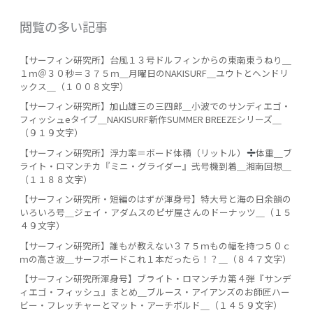
閲覧の多い記事
【サーフィン研究所】台風１３号ドルフィンからの東南東うねり＿
１ｍ＠３０秒＝３７５ｍ＿月曜日のNAKISURF＿ユウトとヘンドリ
ックス＿（１００８文字）
【サーフィン研究所】加山雄三の三四郎＿小波でのサンディエゴ・
フィッシュeタイプ＿NAKISURF新作SUMMER BREEZEシリーズ＿
（９１９文字）
【サーフィン研究所】浮力率＝ボード体積（リットル）
️
体重＿ブ
ライト・ロマンチカ『ミニ・グライダー』弐号機到着＿湘南回想＿
（１１８８文字）
【サーフィン研究所・短編のはずが渾身号】特大号と海の日余韻の
いろいろ号＿ジェイ・アダムスのピザ屋さんのドーナッツ＿（１５
４９文字）
【サーフィン研究所】誰もが教えない３７５ｍもの幅を持つ５０ｃ
ｍの高さ波＿サーフボードこれ１本だったら！？＿（８４７文字）
【サーフィン研究所渾身号】ブライト・ロマンチカ第４弾『サンデ
ィエゴ・フィッシュ』まとめ＿ブルース・アイアンズのお師匠ハー
ビー・フレッチャーとマット・アーチボルド＿（１４５９文字）