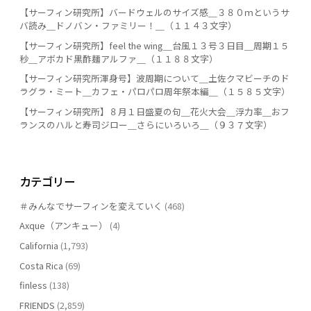
【サーフィン研究所】バードウェルのサイズ感＿３８０ｍというサ
バ読み＿ドノバン・ファミリー！＿（１１４３文字）
【サーフィン研究所】feel the wing＿台風１３号３日目＿周期１５
秒＿アボカド黒酢麺アルファ＿（１１８８文字）
【サーフィン研究所渾身号】波周期について＿土佐クマビーチのド
ラグラ・ミート＿カフェ・パロパロ周年祭本編＿（１５８５文字）
【サーフィン研究所】８月１日盛夏の句＿花火大会＿浮力率＿おフ
ランスのハルと寿司ジロー＿さらにいろいろ＿（９３７文字）
カテゴリー
＃みんなでサーフィンを変えていく
(468)
Axque（アンキュー）
(4)
California
(1,793)
Costa Rica
(69)
finless
(138)
FRIENDS
(2,859)