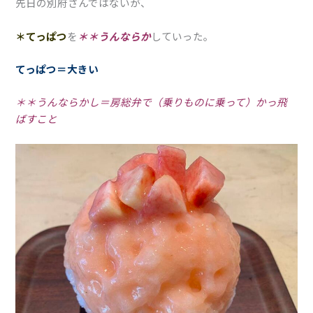
先日の別府さんではないが、
＊てっぱつ
を
＊＊うんならか
していった。
てっぱつ＝大きい
＊＊うんならかし＝房総弁で（乗りものに乗って）かっ飛
ばすこと