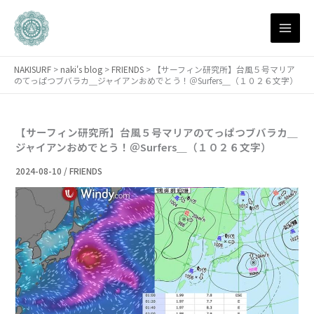
月
内
別
容
ア
を
ー
ス
カ
NAKISURF
>
naki's blog
>
FRIENDS
>
【サーフィン研究所】台風５号マリア
キ
イ
のてっぱつブバラカ＿ジャイアンおめでとう！＠Surfers＿（１０２６文字）
ブ
ッ
プ
【サーフィン研究所】台風５号マリアのてっぱつブバラカ＿
ジャイアンおめでとう！＠Surfers＿（１０２６文字）
2024-08-10
/
FRIENDS