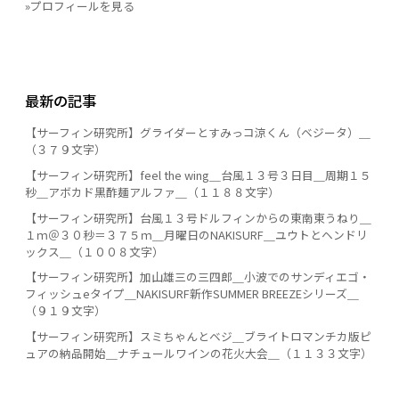
»プロフィールを見る
最新の記事
【サーフィン研究所】グライダーとすみっコ涼くん（ベジータ）＿
（３７９文字）
【サーフィン研究所】feel the wing＿台風１３号３日目＿周期１５
秒＿アボカド黒酢麺アルファ＿（１１８８文字）
【サーフィン研究所】台風１３号ドルフィンからの東南東うねり＿
１ｍ＠３０秒＝３７５ｍ＿月曜日のNAKISURF＿ユウトとヘンドリ
ックス＿（１００８文字）
【サーフィン研究所】加山雄三の三四郎＿小波でのサンディエゴ・
フィッシュeタイプ＿NAKISURF新作SUMMER BREEZEシリーズ＿
（９１９文字）
【サーフィン研究所】スミちゃんとベジ＿ブライトロマンチカ版ピ
ュアの納品開始＿ナチュールワインの花火大会＿（１１３３文字）