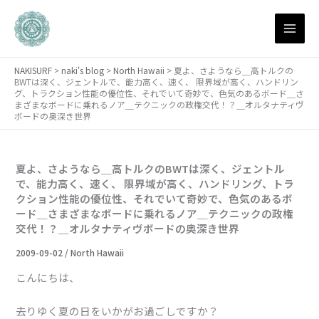
月
内
別
容
ア
を
ー
ス
カ
NAKISURF
>
naki's blog
>
North Hawaii
>
夏よ、さようなら＿高トルクの
キ
イ
BWTは深く、ジェントルで、能力高く、速く、 限界域が高く、ハンドリン
ブ
ッ
グ、トラクション性能の優位性、それでいて奇妙で、色気のあるボード＿さ
まざまなボードに乗れるノア＿テクニックの政権交代！？＿オルタナティヴ
プ
ボードの奥深き世界
夏よ、さようなら＿高トルクのBWTは深く、ジェントル
で、能力高く、速く、 限界域が高く、ハンドリング、トラ
クション性能の優位性、それでいて奇妙で、色気のあるボ
ード＿さまざまなボードに乗れるノア＿テクニックの政権
交代！？＿オルタナティヴボードの奥深き世界
2009-09-02
/
North Hawaii
こんにちは、
去りゆく夏の日をいかがお過ごしですか？