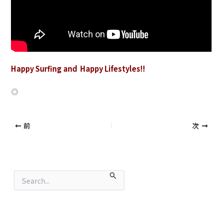
Happy Surfing and Happy Lifestyles!!
◎
前
次
検
索
対
象
: