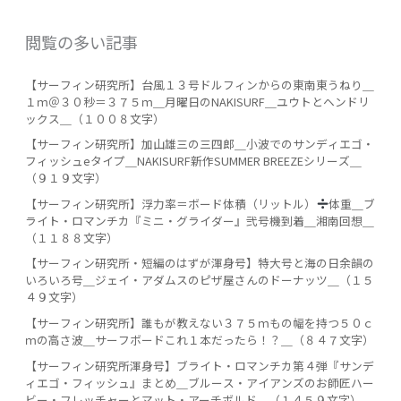
閲覧の多い記事
【サーフィン研究所】台風１３号ドルフィンからの東南東うねり＿
１ｍ＠３０秒＝３７５ｍ＿月曜日のNAKISURF＿ユウトとヘンドリ
ックス＿（１００８文字）
【サーフィン研究所】加山雄三の三四郎＿小波でのサンディエゴ・
フィッシュeタイプ＿NAKISURF新作SUMMER BREEZEシリーズ＿
（９１９文字）
【サーフィン研究所】浮力率＝ボード体積（リットル）
体重＿ブ
ライト・ロマンチカ『ミニ・グライダー』弐号機到着＿湘南回想＿
（１１８８文字）
【サーフィン研究所・短編のはずが渾身号】特大号と海の日余韻の
いろいろ号＿ジェイ・アダムスのピザ屋さんのドーナッツ＿（１５
４９文字）
【サーフィン研究所】誰もが教えない３７５ｍもの幅を持つ５０ｃ
ｍの高さ波＿サーフボードこれ１本だったら！？＿（８４７文字）
【サーフィン研究所渾身号】ブライト・ロマンチカ第４弾『サンデ
ィエゴ・フィッシュ』まとめ＿ブルース・アイアンズのお師匠ハー
ビー・フレッチャーとマット・アーチボルド＿（１４５９文字）