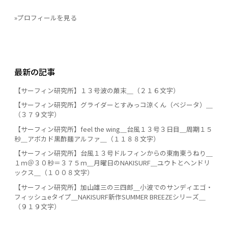
»プロフィールを見る
最新の記事
【サーフィン研究所】１３号波の顛末＿（２１６文字）
【サーフィン研究所】グライダーとすみっコ涼くん（ベジータ）＿
（３７９文字）
【サーフィン研究所】feel the wing＿台風１３号３日目＿周期１５
秒＿アボカド黒酢麺アルファ＿（１１８８文字）
【サーフィン研究所】台風１３号ドルフィンからの東南東うねり＿
１ｍ＠３０秒＝３７５ｍ＿月曜日のNAKISURF＿ユウトとヘンドリ
ックス＿（１００８文字）
【サーフィン研究所】加山雄三の三四郎＿小波でのサンディエゴ・
フィッシュeタイプ＿NAKISURF新作SUMMER BREEZEシリーズ＿
（９１９文字）