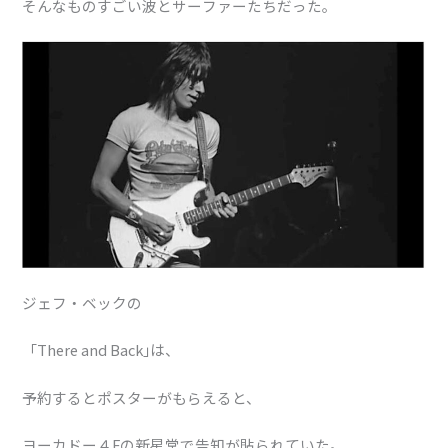
そんなものすごい波とサーファーたちだった。
ジェフ・ベックの
「There and Back｣は、
予約するとポスターがもらえると、
ヨーカドー４Fの新星堂で告知が貼られていた。