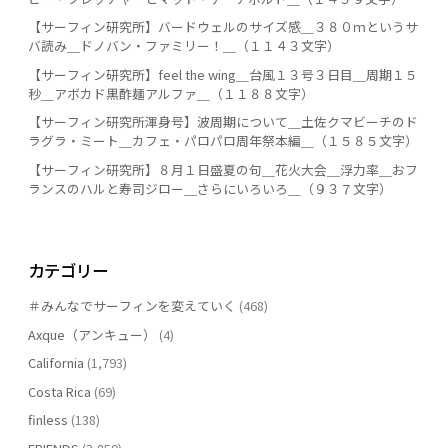
【サーフィン研究所】バードウェルのサイズ感＿３８０ｍというサ
バ読み＿ドノバン・ファミリー！＿（１１４３文字）
【サーフィン研究所】feel the wing＿台風１３号３日目＿周期１５
秒＿アボカド黒酢麺アルファ＿（１１８８文字）
【サーフィン研究所渾身号】波周期について＿土佐クマビーチのド
ラグラ・ミート＿カフェ・パロパロ周年祭本編＿（１５８５文字）
【サーフィン研究所】８月１日盛夏の句＿花火大会＿浮力率＿おフ
ランスのハルと寿司ジロー＿さらにいろいろ＿（９３７文字）
カテゴリー
＃みんなでサーフィンを変えていく
(468)
Axque（アンキュー）
(4)
California
(1,793)
Costa Rica
(69)
finless
(138)