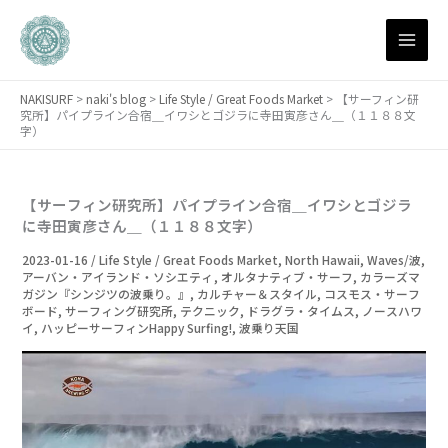
月
内
別
容
ア
を
ー
ス
カ
NAKISURF
>
naki's blog
>
Life Style / Great Foods Market
>
【サーフィン研
キ
イ
究所】パイプライン合宿＿イワシとゴジラに寺田寅彦さん＿（１１８８文
ブ
ッ
字）
プ
【サーフィン研究所】パイプライン合宿＿イワシとゴジラ
に寺田寅彦さん＿（１１８８文字）
2023-01-16
/
Life Style / Great Foods Market
,
North Hawaii
,
Waves/波
,
アーバン・アイランド・ソシエティ
,
オルタナティブ・サーフ
,
カラーズマ
ガジン『シンジツの波乗り。』
,
カルチャー＆スタイル
,
コスモス・サーフ
ボード
,
サーフィング研究所
,
テクニック
,
ドラグラ・タイムス
,
ノースハワ
イ
,
ハッピーサーフィンHappy Surfing!
,
波乗り天国