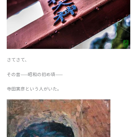
さてさて、
その昔——昭和の初め頃——
寺田寅彦という人がいた。