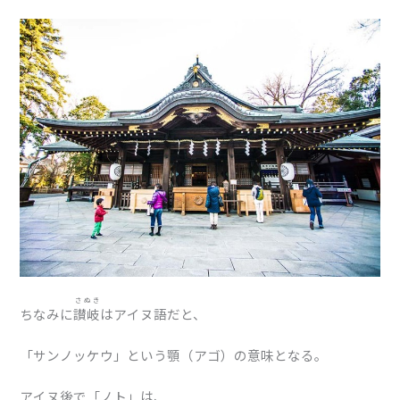
さぬき
ちなみに
讃岐
はアイヌ語だと、
「サンノッケウ」という顎（アゴ）の意味となる。
アイヌ後で「ノト」は、