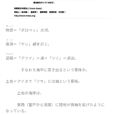
モノベ
物部
＝「ポロペッ」
大河
。
ヤス
夜須
＝「ヤシ」
網を引く
。
アシズリ
足褶
＝「アツイ」＝
海＋
「ツリ」＝
突出
。
すなわち海中に突き出るという意味か。
土佐＝アイヌで「ツサ」とは袖という意味。
土佐の海岸は、
東西（室戸から足摺）に陸地が両袖を拡げたように
なっている。