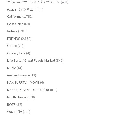
＃みんなでサーフィンを変えていく
(468)
Axque（アンキュー）
(4)
California
(1,792)
Costa Rica
(69)
finless
(138)
FRIENDS
(2,858)
GoPro
(29)
Groovy Fins
(4)
Life Style / Great Foods Market
(346)
Music
(41)
nakisurf movie
(13)
NAKISURF.TV MOVIE
(6)
NAKISURFショールーム千葉
(859)
North Hawaii
(998)
ROTP
(37)
Waves/波
(701)