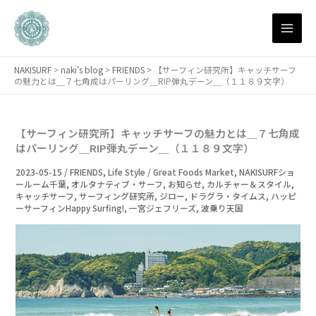
月
内
別
容
ア
を
ー
ス
カ
NAKISURF
>
naki's blog
>
FRIENDS
>
【サーフィン研究所】キャッチサーフ
キ
イ
の魅力とは＿７七角成はパーリング＿RIP弾丸デーン＿（１１８９文字）
ブ
ッ
プ
【サーフィン研究所】キャッチサーフの魅力とは＿７七角成
はパーリング＿RIP弾丸デーン＿（１１８９文字）
2023-05-15
/
FRIENDS
,
Life Style / Great Foods Market
,
NAKISURFショ
ールーム千葉
,
オルタナティブ・サーフ
,
お知らせ
,
カルチャー＆スタイル
,
キャッチサーフ
,
サーフィング研究所
,
ジロー
,
ドラグラ・タイムス
,
ハッピ
ーサーフィンHappy Surfing!
,
一宮ジェフリーズ
,
波乗り天国