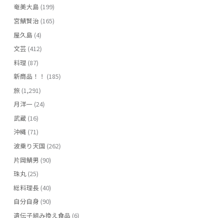
奄美大島
(199)
宮鯖賢治
(165)
屋久島
(4)
文芸
(412)
料理
(87)
新商品！！
(185)
旅
(1,291)
月洋一
(24)
武蔵
(16)
沖縄
(71)
波乗り天国
(262)
片岡鯖男
(90)
珠丸
(25)
総料理長
(40)
自分自身
(90)
遺伝子組み換え食品
(6)