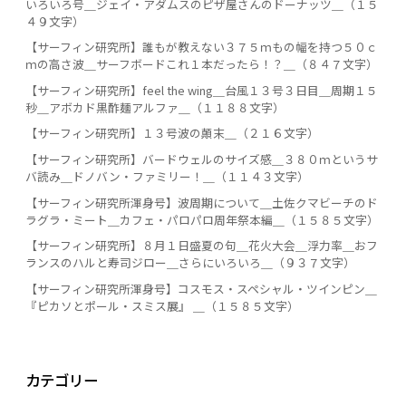
いろいろ号＿ジェイ・アダムスのピザ屋さんのドーナッツ＿（１５
４９文字）
【サーフィン研究所】誰もが教えない３７５ｍもの幅を持つ５０ｃ
ｍの高さ波＿サーフボードこれ１本だったら！？＿（８４７文字）
【サーフィン研究所】feel the wing＿台風１３号３日目＿周期１５
秒＿アボカド黒酢麺アルファ＿（１１８８文字）
【サーフィン研究所】１３号波の顛末＿（２１６文字）
【サーフィン研究所】バードウェルのサイズ感＿３８０ｍというサ
バ読み＿ドノバン・ファミリー！＿（１１４３文字）
【サーフィン研究所渾身号】波周期について＿土佐クマビーチのド
ラグラ・ミート＿カフェ・パロパロ周年祭本編＿（１５８５文字）
【サーフィン研究所】８月１日盛夏の句＿花火大会＿浮力率＿おフ
ランスのハルと寿司ジロー＿さらにいろいろ＿（９３７文字）
【サーフィン研究所渾身号】コスモス・スペシャル・ツインピン＿
『ピカソとポール・スミス展』 ＿（１５８５文字）
カテゴリー