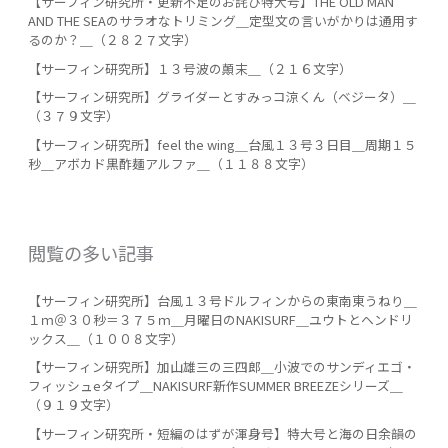
【サーフィン研究所・更新不足のお詫び特大号】THE OLD MAN
AND THE SEAのサラオなトリミング＿定型文の言いがかりは通用す
るのか？＿（２８２７文字）
【サーフィン研究所】１３号波の顛末＿（２１６文字）
【サーフィン研究所】グライダーとすみっコ涼くん（ベジータ）＿
（３７９文字）
【サーフィン研究所】feel the wing＿台風１３号３日目＿周期１５
秒＿アボカド黒酢麺アルファ＿（１１８８文字）
閲覧の多い記事
【サーフィン研究所】台風１３号ドルフィンからの東南東うねり＿
１ｍ＠３０秒＝３７５ｍ＿月曜日のNAKISURF＿ユウトとヘンドリ
ックス＿（１００８文字）
【サーフィン研究所】加山雄三の三四郎＿小波でのサンディエゴ・
フィッシュeタイプ＿NAKISURF新作SUMMER BREEZEシリーズ＿
（９１９文字）
【サーフィン研究所・短編のはずが渾身号】特大号と海の日余韻の