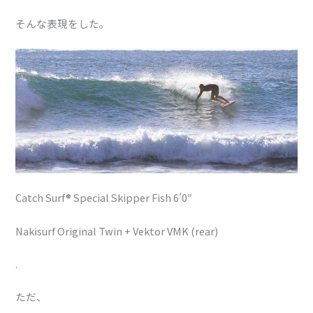
そんな表現をした。
Catch Surf® Special Skipper Fish 6’0″
Nakisurf Original Twin + Vektor VMK (rear)
.
ただ、