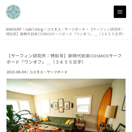
月
内
別
容
ア
を
ー
ス
カ
NAKISURF
>
naki's blog
>
コスモス・サーフボード
>
【サーフィン研究所：
キ
イ
特別号】新時代到来COSMOSサーフボード「ワンオフ」＿（３６５５文字）
ブ
ッ
プ
【サーフィン研究所：特別号】新時代到来COSMOSサーフ
ボード「ワンオフ」＿（３６５５文字）
2023-08-04
/
コスモス・サーフボード