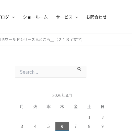
月
別
ア
ブログ
ショールーム
サービス
お問合わせ
ー
カ
イ
ブ
LBワールドシリーズ見どころ＿（２１８７文字）
検
索
対
象
:
2026年8月
月
火
水
木
金
土
日
1
2
3
4
5
6
7
8
9