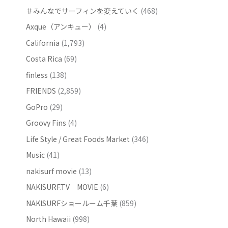
＃みんなでサーフィンを変えていく
(468)
Axque（アンキュー）
(4)
California
(1,793)
Costa Rica
(69)
finless
(138)
FRIENDS
(2,859)
GoPro
(29)
Groovy Fins
(4)
Life Style / Great Foods Market
(346)
Music
(41)
nakisurf movie
(13)
NAKISURF.TV MOVIE
(6)
NAKISURFショールーム千葉
(859)
North Hawaii
(998)