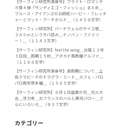
【サーフィン研究所渾身号】ブライト・ロマンチ
カ第４弾『サンディエゴ・フィッシュ』まとめ＿
ブルース・アイアンズのお師匠ハービー・フレッチ
ャーとマット・アーチボルド＿（１４５９文字）
【サーフィン研究所】バードウェルのサイズ感＿
３８０ｍというサバ読み＿ドノバン・ファミリ
ー！＿（１１４３文字）
【サーフィン研究所】feel the wing＿台風１３号
３日目＿周期１５秒＿アボカド黒酢麺アルファ＿
（１１８８文字）
【サーフィン研究所渾身号】波周期について＿土
佐クマビーチのドラグラ・ミート＿カフェ・パロ
パロ周年祭本編＿（１５８５文字）
【サーフィン研究所】８月１日盛夏の句＿花火大
会＿浮力率＿おフランスのハルと寿司ジロー＿さ
らにいろいろ＿（９３７文字）
カテゴリー