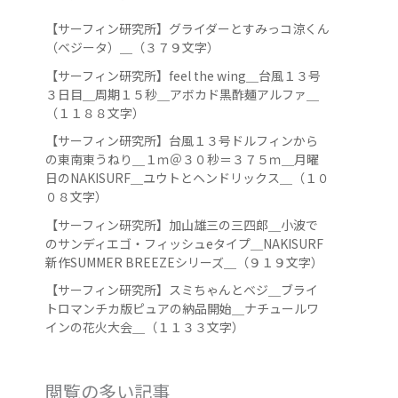
【サーフィン研究所】グライダーとすみっコ涼くん
（ベジータ）＿（３７９文字）
【サーフィン研究所】feel the wing＿台風１３号
３日目＿周期１５秒＿アボカド黒酢麺アルファ＿
（１１８８文字）
【サーフィン研究所】台風１３号ドルフィンから
の東南東うねり＿１ｍ＠３０秒＝３７５ｍ＿月曜
日のNAKISURF＿ユウトとヘンドリックス＿（１０
０８文字）
【サーフィン研究所】加山雄三の三四郎＿小波で
のサンディエゴ・フィッシュeタイプ＿NAKISURF
新作SUMMER BREEZEシリーズ＿（９１９文字）
【サーフィン研究所】スミちゃんとベジ＿ブライ
トロマンチカ版ピュアの納品開始＿ナチュールワ
インの花火大会＿（１１３３文字）
閲覧の多い記事