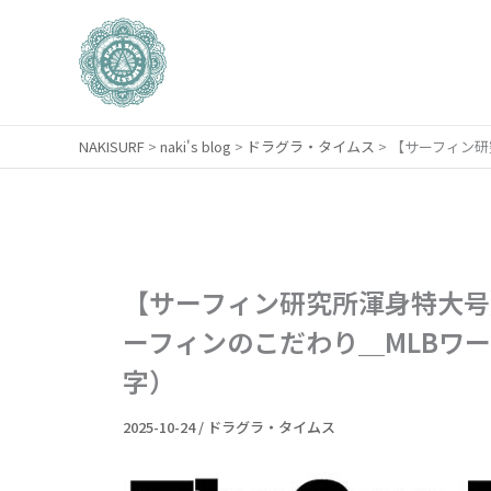
内
容
を
ス
キ
NAKISURF
>
naki's blog
>
ドラグラ・タイムス
>
【サーフィン研
ッ
プ
【サーフィン研究所渾身特大号
ーフィンのこだわり＿MLBワ
字）
2025-10-24
/
ドラグラ・タイムス