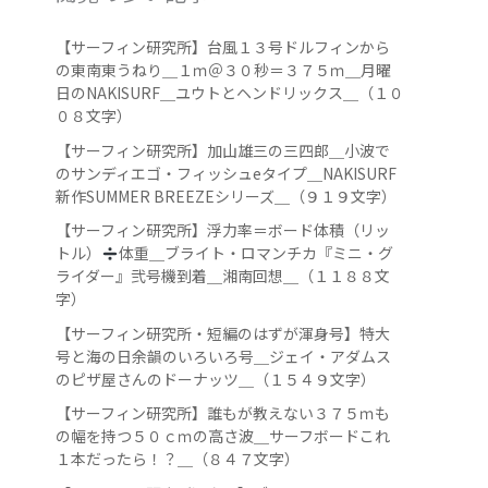
【サーフィン研究所】台風１３号ドルフィンから
の東南東うねり＿１ｍ＠３０秒＝３７５ｍ＿月曜
日のNAKISURF＿ユウトとヘンドリックス＿（１０
０８文字）
【サーフィン研究所】加山雄三の三四郎＿小波で
のサンディエゴ・フィッシュeタイプ＿NAKISURF
新作SUMMER BREEZEシリーズ＿（９１９文字）
【サーフィン研究所】浮力率＝ボード体積（リッ
トル）
️
体重＿ブライト・ロマンチカ『ミニ・グ
ライダー』弐号機到着＿湘南回想＿（１１８８文
字）
【サーフィン研究所・短編のはずが渾身号】特大
号と海の日余韻のいろいろ号＿ジェイ・アダムス
のピザ屋さんのドーナッツ＿（１５４９文字）
【サーフィン研究所】誰もが教えない３７５ｍも
の幅を持つ５０ｃｍの高さ波＿サーフボードこれ
１本だったら！？＿（８４７文字）