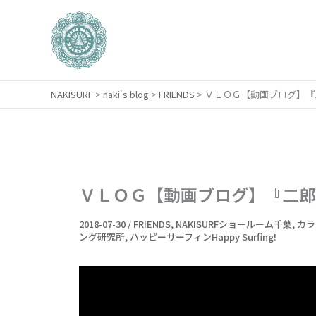
内
容
を
ス
キ
NAKISURF
>
naki's blog
>
FRIENDS
>
ＶＬＯＧ【動画ブログ】『
ッ
プ
ＶＬＯＧ【動画ブログ】『二郎
2018-07-30
/
FRIENDS
,
NAKISURFショールーム千葉
,
カラ
ング研究所
,
ハッピーサーフィンHappy Surfing!