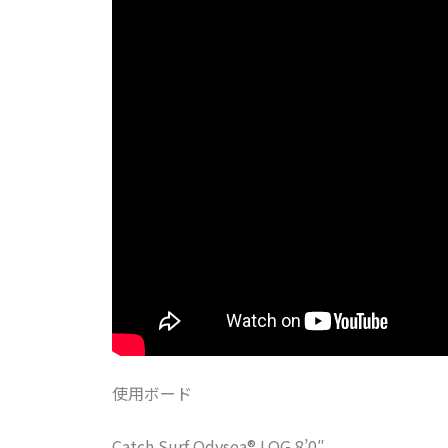
使用ボード
Catch Surf Odysea® LOG 8’0″