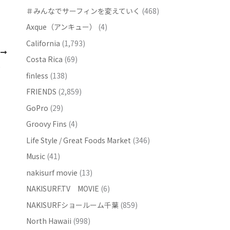
＃みんなでサーフィンを変えていく
(468)
Axque（アンキュー）
(4)
California
(1,793)
次
Costa Rica
(69)
５５文字）
finless
(138)
FRIENDS
(2,859)
GoPro
(29)
Groovy Fins
(4)
Life Style / Great Foods Market
(346)
Music
(41)
nakisurf movie
(13)
NAKISURF.TV MOVIE
(6)
NAKISURFショールーム千葉
(859)
North Hawaii
(998)