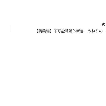
【講義編】不可能岬解体新書＿うねりの重なり、間隔＿（１７