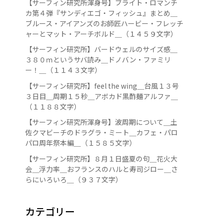
【サーフィン研究所渾身号】ブライト・ロマンチ
カ第４弾『サンディエゴ・フィッシュ』まとめ＿
ブルース・アイアンズのお師匠ハービー・フレッチ
ャーとマット・アーチボルド＿（１４５９文字）
【サーフィン研究所】バードウェルのサイズ感＿
３８０ｍというサバ読み＿ドノバン・ファミリ
ー！＿（１１４３文字）
【サーフィン研究所】feel the wing＿台風１３号
３日目＿周期１５秒＿アボカド黒酢麺アルファ＿
（１１８８文字）
【サーフィン研究所渾身号】波周期について＿土
佐クマビーチのドラグラ・ミート＿カフェ・パロ
パロ周年祭本編＿（１５８５文字）
【サーフィン研究所】８月１日盛夏の句＿花火大
会＿浮力率＿おフランスのハルと寿司ジロー＿さ
らにいろいろ＿（９３７文字）
カテゴリー