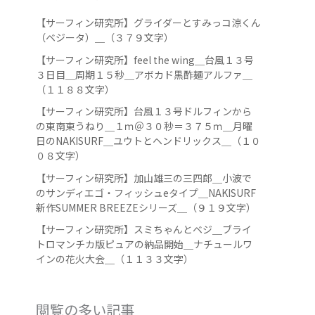
【サーフィン研究所】グライダーとすみっコ涼くん
（ベジータ）＿（３７９文字）
【サーフィン研究所】feel the wing＿台風１３号
３日目＿周期１５秒＿アボカド黒酢麺アルファ＿
（１１８８文字）
【サーフィン研究所】台風１３号ドルフィンから
の東南東うねり＿１ｍ＠３０秒＝３７５ｍ＿月曜
日のNAKISURF＿ユウトとヘンドリックス＿（１０
０８文字）
【サーフィン研究所】加山雄三の三四郎＿小波で
のサンディエゴ・フィッシュeタイプ＿NAKISURF
新作SUMMER BREEZEシリーズ＿（９１９文字）
【サーフィン研究所】スミちゃんとベジ＿ブライ
トロマンチカ版ピュアの納品開始＿ナチュールワ
インの花火大会＿（１１３３文字）
閲覧の多い記事