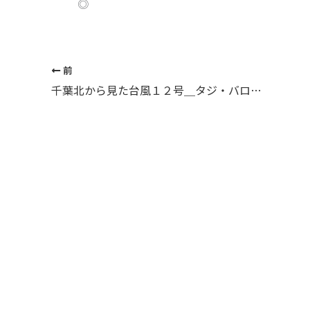
◎
前
千葉北から見た台風１２号＿タジ・バロウon５４スペシャル＿（６７５文字）