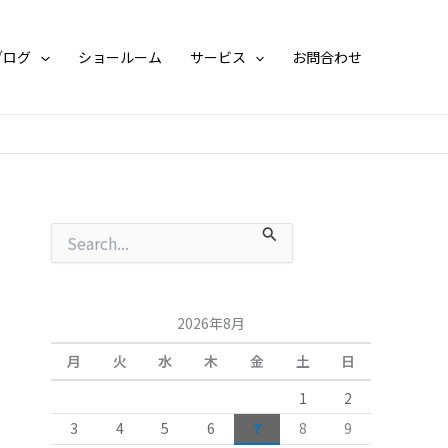
月
別
ア
ブログ
ショールーム
サービス
お問合わせ
ー
カ
イ
ブ
検
索
対
象
:
2026年8月
月
火
水
木
金
土
日
1
2
3
4
5
6
7
8
9