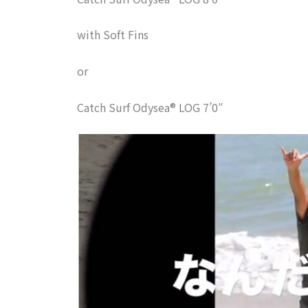
with Soft Fins
or
Catch Surf Odysea® LOG 7’0″