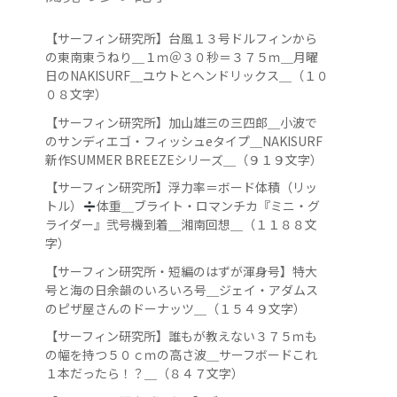
【サーフィン研究所】台風１３号ドルフィンから
の東南東うねり＿１ｍ＠３０秒＝３７５ｍ＿月曜
日のNAKISURF＿ユウトとヘンドリックス＿（１０
０８文字）
【サーフィン研究所】加山雄三の三四郎＿小波で
のサンディエゴ・フィッシュeタイプ＿NAKISURF
新作SUMMER BREEZEシリーズ＿（９１９文字）
【サーフィン研究所】浮力率＝ボード体積（リッ
トル）
️
体重＿ブライト・ロマンチカ『ミニ・グ
ライダー』弐号機到着＿湘南回想＿（１１８８文
字）
【サーフィン研究所・短編のはずが渾身号】特大
号と海の日余韻のいろいろ号＿ジェイ・アダムス
のピザ屋さんのドーナッツ＿（１５４９文字）
【サーフィン研究所】誰もが教えない３７５ｍも
の幅を持つ５０ｃｍの高さ波＿サーフボードこれ
１本だったら！？＿（８４７文字）