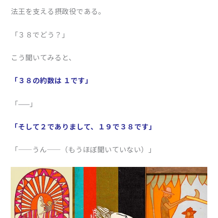
法王を支える摂政役である。
「３８でどう？」
こう聞いてみると、
「３８の約数は １です」
「——」
「そして２でありまして、１９で３８です」
「——うん——（もうほぼ聞いていない）」