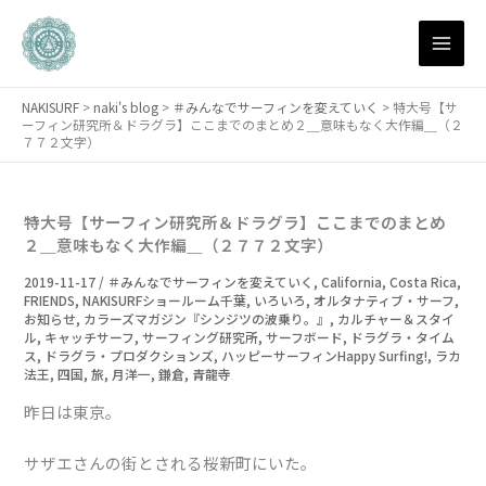
月
内
別
容
ア
を
ー
ス
カ
NAKISURF
>
naki's blog
>
＃みんなでサーフィンを変えていく
>
特大号【サ
キ
イ
ーフィン研究所＆ドラグラ】ここまでのまとめ２＿意味もなく大作編＿（２
ブ
ッ
７７２文字）
プ
特大号【サーフィン研究所＆ドラグラ】ここまでのまとめ
２＿意味もなく大作編＿（２７７２文字）
2019-11-17
/
＃みんなでサーフィンを変えていく
,
California
,
Costa Rica
,
FRIENDS
,
NAKISURFショールーム千葉
,
いろいろ
,
オルタナティブ・サーフ
,
お知らせ
,
カラーズマガジン『シンジツの波乗り。』
,
カルチャー＆スタイ
ル
,
キャッチサーフ
,
サーフィング研究所
,
サーフボード
,
ドラグラ・タイム
ス
,
ドラグラ・プロダクションズ
,
ハッピーサーフィンHappy Surfing!
,
ラカ
法王
,
四国
,
旅
,
月洋一
,
鎌倉
,
青龍寺
昨日は東京。
サザエさんの街とされる桜新町にいた。