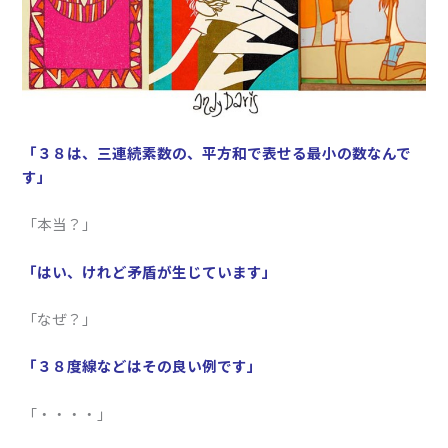
「３８は、三連続素数の、平方和で表せる最小の数なんで
す」
「本当？」
「はい、けれど矛盾が生じています」
「なぜ？」
「３８度線などはその良い例です」
「・・・・」