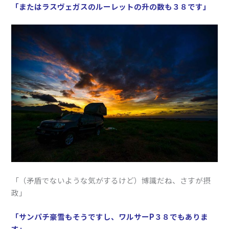
「またはラスヴェガスのルーレットの升の数も３８です」
「（矛盾でないような気がするけど）博識だね、さすが摂
政」
「サンパチ豪雪もそうですし、ワルサーP３８でもありま
す」