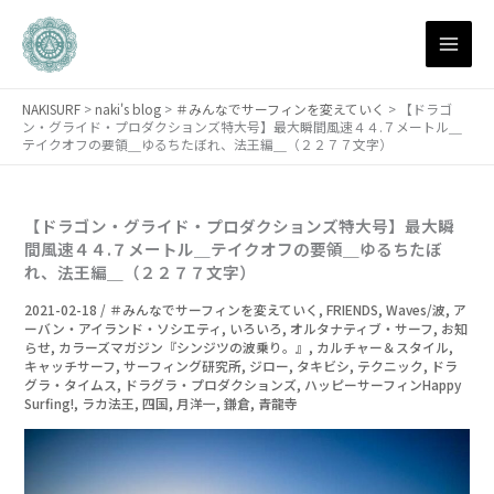
月
内
別
容
ア
を
ー
ス
カ
NAKISURF
>
naki's blog
>
＃みんなでサーフィンを変えていく
>
【ドラゴ
キ
イ
ン・グライド・プロダクションズ特大号】最大瞬間風速４４.７メートル＿
ブ
ッ
テイクオフの要領＿ゆるちたぼれ、法王編＿（２２７７文字）
プ
【ドラゴン・グライド・プロダクションズ特大号】最大瞬
間風速４４.７メートル＿テイクオフの要領＿ゆるちたぼ
れ、法王編＿（２２７７文字）
2021-02-18
/
＃みんなでサーフィンを変えていく
,
FRIENDS
,
Waves/波
,
ア
ーバン・アイランド・ソシエティ
,
いろいろ
,
オルタナティブ・サーフ
,
お知
らせ
,
カラーズマガジン『シンジツの波乗り。』
,
カルチャー＆スタイル
,
キャッチサーフ
,
サーフィング研究所
,
ジロー
,
タキビシ
,
テクニック
,
ドラ
グラ・タイムス
,
ドラグラ・プロダクションズ
,
ハッピーサーフィンHappy
Surfing!
,
ラカ法王
,
四国
,
月洋一
,
鎌倉
,
青龍寺