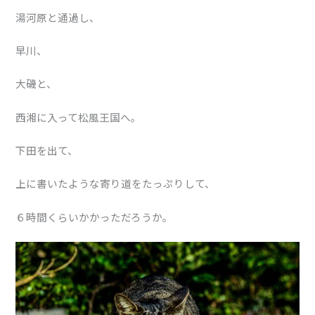
湯河原と通過し、
早川、
大磯と、
西湘に入って松風王国へ。
下田を出て、
上に書いたような寄り道をたっぷりして、
６時間くらいかかっただろうか。