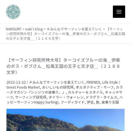
月
内
別
容
ア
を
ー
ス
カ
NAKISURF
>
naki's blog
>
＃みんなでサーフィンを変えていく
>
【サーフィ
キ
イ
ン研究所特大号】ターコイズブルーの海＿伊東のボス・ボブさん＿松風王国
ブ
ッ
の王子と天才店＿（２１８８文字）
プ
【サーフィン研究所特大号】ターコイズブルーの海＿伊東
のボス・ボブさん＿松風王国の王子と天才店＿（２１８８
文字）
2022-12-22
/
＃みんなでサーフィンを変えていく
,
FRIENDS
,
Life Style /
Great Foods Market
,
おいしいもの研究所
,
オルタナティブ・サーフ
,
カラ
ーズマガジン『シンジツの波乗り。』
,
カルチャー＆スタイル
,
キャッチサ
ーフ
,
サーフィング研究所
,
タイラー・ウォーレン
,
ドラグラ・タイムス
,
ハ
ッピーサーフィンHappy Surfing!
,
フーディガイド
,
伊豆
,
旅
,
波乗り天国