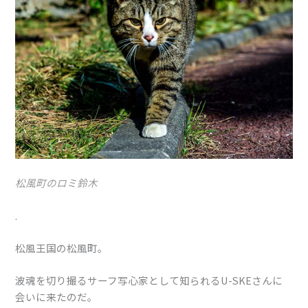
松風町のロミ鈴木
.
松風王国の松風町。
波魂を切り撮るサーフ写心家として知られるU-SKEさんに
会いに来たのだ。