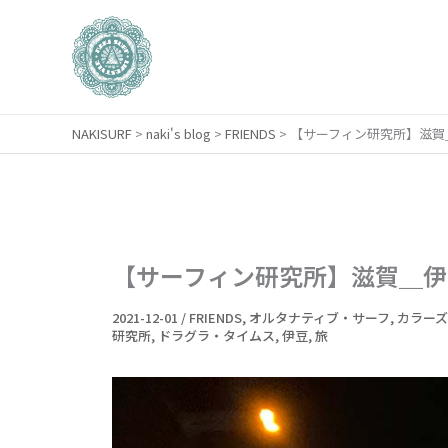
内
容
を
ス
キ
NAKISURF
>
naki's blog
>
FRIENDS
>
【サーフィン研究所】滋賀
ッ
プ
【サーフィン研究所】滋賀＿伊
2021-12-01
/
FRIENDS
,
オルタナティブ・サーフ
,
カラー
研究所
,
ドラグラ・タイムス
,
伊豆
,
旅