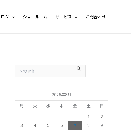
月
別
ア
ブログ
ショールーム
サービス
お問合わせ
ー
カ
イ
ブ
検
索
対
象
:
2026年8月
月
火
水
木
金
土
日
1
2
3
4
5
6
7
8
9