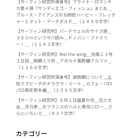
【サーフィン研究所渾身号】ブライト・ロマンチ
カ第４弾『サンディエゴ・フィッシュ』まとめ＿
ブルース・アイアンズのお師匠ハービー・フレッチ
ャーとマット・アーチボルド＿（１４５９文字）
【サーフィン研究所】バードウェルのサイズ感＿
３８０ｍというサバ読み＿ドノバン・ファミリ
ー！＿（１１４３文字）
【サーフィン研究所】feel the wing＿台風１３号
３日目＿周期１５秒＿アボカド黒酢麺アルファ＿
（１１８８文字）
【サーフィン研究所渾身号】波周期について＿土
佐クマビーチのドラグラ・ミート＿カフェ・パロ
パロ周年祭本編＿（１５８５文字）
【サーフィン研究所】８月１日盛夏の句＿花火大
会＿浮力率＿おフランスのハルと寿司ジロー＿さ
らにいろいろ＿（９３７文字）
カテゴリー