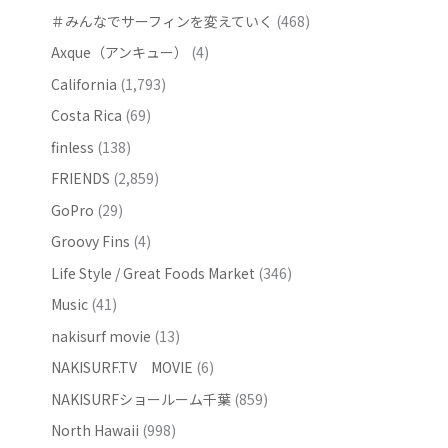
＃みんなでサーフィンを変えていく
(468)
Axque（アンキュー）
(4)
California
(1,793)
Costa Rica
(69)
finless
(138)
FRIENDS
(2,859)
GoPro
(29)
Groovy Fins
(4)
Life Style / Great Foods Market
(346)
Music
(41)
nakisurf movie
(13)
NAKISURF.TV MOVIE
(6)
NAKISURFショールーム千葉
(859)
North Hawaii
(998)