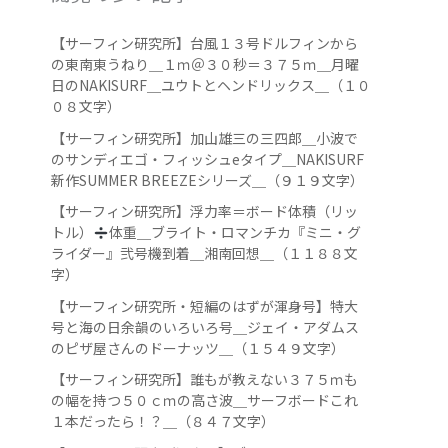
【サーフィン研究所】台風１３号ドルフィンから
の東南東うねり＿１ｍ＠３０秒＝３７５ｍ＿月曜
日のNAKISURF＿ユウトとヘンドリックス＿（１０
０８文字）
【サーフィン研究所】加山雄三の三四郎＿小波で
のサンディエゴ・フィッシュeタイプ＿NAKISURF
新作SUMMER BREEZEシリーズ＿（９１９文字）
【サーフィン研究所】浮力率＝ボード体積（リッ
トル）
️
体重＿ブライト・ロマンチカ『ミニ・グ
ライダー』弐号機到着＿湘南回想＿（１１８８文
字）
【サーフィン研究所・短編のはずが渾身号】特大
号と海の日余韻のいろいろ号＿ジェイ・アダムス
のピザ屋さんのドーナッツ＿（１５４９文字）
【サーフィン研究所】誰もが教えない３７５ｍも
の幅を持つ５０ｃｍの高さ波＿サーフボードこれ
１本だったら！？＿（８４７文字）