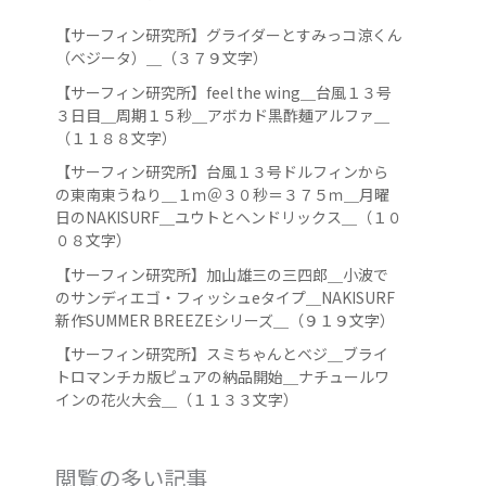
【サーフィン研究所】グライダーとすみっコ涼くん
（ベジータ）＿（３７９文字）
【サーフィン研究所】feel the wing＿台風１３号
３日目＿周期１５秒＿アボカド黒酢麺アルファ＿
（１１８８文字）
【サーフィン研究所】台風１３号ドルフィンから
の東南東うねり＿１ｍ＠３０秒＝３７５ｍ＿月曜
日のNAKISURF＿ユウトとヘンドリックス＿（１０
０８文字）
【サーフィン研究所】加山雄三の三四郎＿小波で
のサンディエゴ・フィッシュeタイプ＿NAKISURF
新作SUMMER BREEZEシリーズ＿（９１９文字）
【サーフィン研究所】スミちゃんとベジ＿ブライ
トロマンチカ版ピュアの納品開始＿ナチュールワ
インの花火大会＿（１１３３文字）
閲覧の多い記事