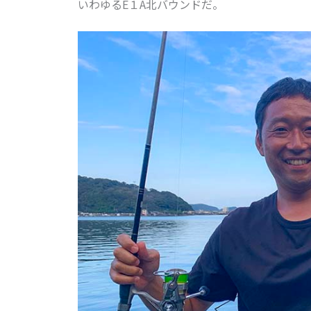
いわゆるE１A北バウンドだ。