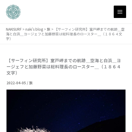
月
内
別
容
ア
を
ー
ス
カ
NAKISURF
>
naki's blog
>
旅
>
【サーフィン研究所】室戸岬までの航跡＿空
キ
イ
海と白浜＿ヨージェフと加藤野菜は総料理長のロースター＿（１８６４文
ブ
ッ
字）
プ
【サーフィン研究所】室戸岬までの航跡＿空海と白浜＿ヨ
ージェフと加藤野菜は総料理長のロースター＿（１８６４
文字）
2022-04-05
/
旅