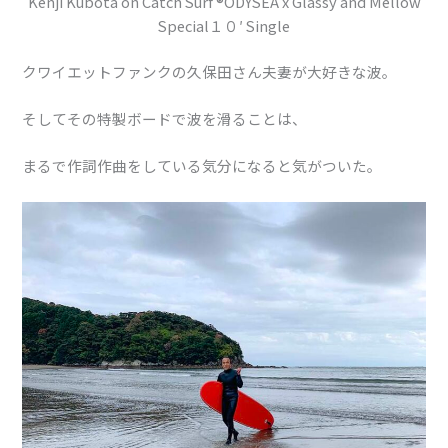
Kenji Kubota on Catch Surf ®ODYSEA x Glassy and Mellow
Special１０′ Single
クワイエットファンクの久保田さん夫妻が大好きな波。
そしてその特製ボードで波を滑ることは、
まるで作詞作曲をしている気分になると気がついた。