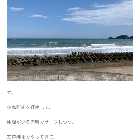
で、
徳島阿南を経由して、
仲間がいる宍喰でサーフしつつ、
室戸岬までやってきて、