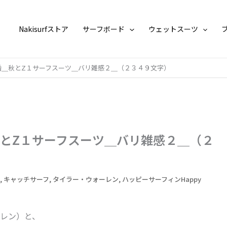
Nakisurfストア
サーフボード
ウェットスーツ
婚＿秋とZ１サーフスーツ＿バリ雑感２＿（２３４９文字）
とZ１サーフスーツ＿バリ雑感２＿（２
,
キャッチサーフ
,
タイラー・ウォーレン
,
ハッピーサーフィンHappy
レン）と、