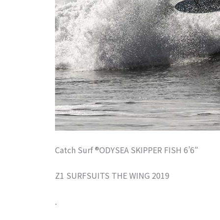
Catch Surf ®ODYSEA SKIPPER FISH 6’6″
Z1 SURFSUITS THE WING 2019
.