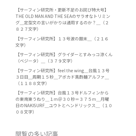
【サーフィン研究所・更新不足のお詫び特大号】
THE OLD MAN AND THE SEAのサラオなトリミン
グ＿定型文の言いがかりは通用するのか？＿（２
８２７文字）
【サーフィン研究所】１３号波の顛末＿（２１６
文字）
【サーフィン研究所】グライダーとすみっコ涼くん
（ベジータ）＿（３７９文字）
【サーフィン研究所】feel the wing＿台風１３号
３日目＿周期１５秒＿アボカド黒酢麺アルファ＿
（１１８８文字）
【サーフィン研究所】台風１３号ドルフィンから
の東南東うねり＿１ｍ＠３０秒＝３７５ｍ＿月曜
日のNAKISURF＿ユウトとヘンドリックス＿（１０
０８文字）
閲覧の多い記事