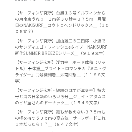
【サーフィン研究所】台風１３号ドルフィンから
の東南東うねり＿１ｍ＠３０秒＝３７５ｍ＿月曜
日のNAKISURF＿ユウトとヘンドリックス＿（１０
０８文字）
【サーフィン研究所】加山雄三の三四郎＿小波で
のサンディエゴ・フィッシュeタイプ＿NAKISURF
新作SUMMER BREEZEシリーズ＿（９１９文字）
【サーフィン研究所】浮力率＝ボード体積（リッ
トル）
️
体重＿ブライト・ロマンチカ『ミニ・グ
ライダー』弐号機到着＿湘南回想＿（１１８８文
字）
【サーフィン研究所・短編のはずが渾身号】特大
号と海の日余韻のいろいろ号＿ジェイ・アダムス
のピザ屋さんのドーナッツ＿（１５４９文字）
【サーフィン研究所】誰もが教えない３７５ｍも
の幅を持つ５０ｃｍの高さ波＿サーフボードこれ
１本だったら！？＿（８４７文字）