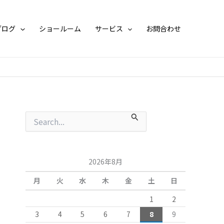
月
別
ア
ブログ
ショールーム
サービス
お問合わせ
ー
カ
イ
ブ
検
索
対
象
:
2026年8月
月
火
水
木
金
土
日
1
2
3
4
5
6
7
8
9