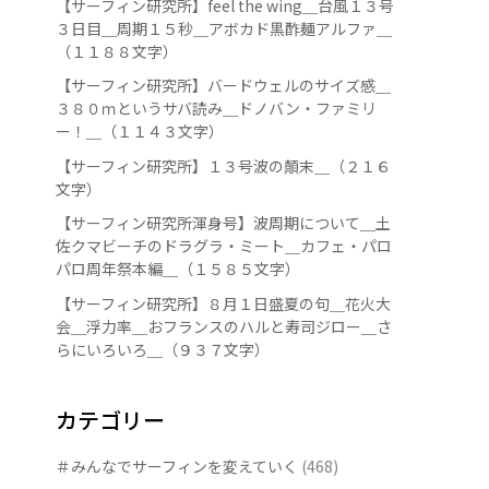
【サーフィン研究所】feel the wing＿台風１３号
３日目＿周期１５秒＿アボカド黒酢麺アルファ＿
（１１８８文字）
【サーフィン研究所】バードウェルのサイズ感＿
３８０ｍというサバ読み＿ドノバン・ファミリ
ー！＿（１１４３文字）
【サーフィン研究所】１３号波の顛末＿（２１６
文字）
【サーフィン研究所渾身号】波周期について＿土
佐クマビーチのドラグラ・ミート＿カフェ・パロ
パロ周年祭本編＿（１５８５文字）
【サーフィン研究所】８月１日盛夏の句＿花火大
会＿浮力率＿おフランスのハルと寿司ジロー＿さ
らにいろいろ＿（９３７文字）
カテゴリー
＃みんなでサーフィンを変えていく
(468)