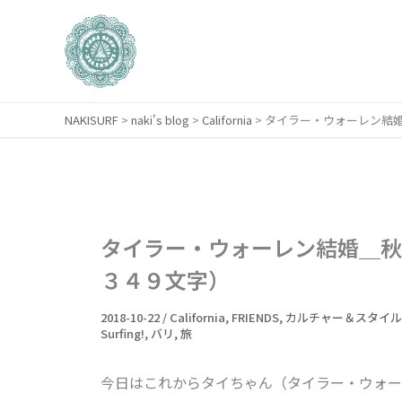
内
容
を
ス
キ
NAKISURF
>
naki's blog
>
California
>
タイラー・ウォーレン結
ッ
プ
タイラー・ウォーレン結婚＿秋
３４９文字）
2018-10-22
/
California
,
FRIENDS
,
カルチャー＆スタイル
Surfing!
,
バリ
,
旅
今日はこれからタイちゃん（タイラー・ウォー