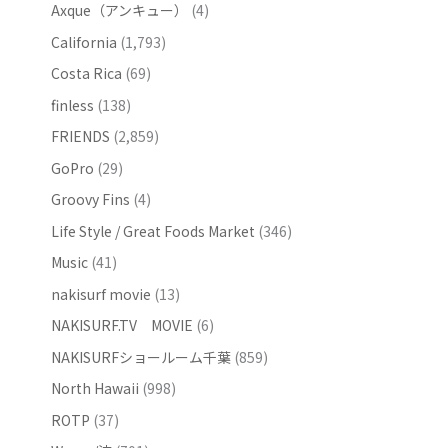
Axque（アンキュー）
(4)
California
(1,793)
Costa Rica
(69)
finless
(138)
FRIENDS
(2,859)
GoPro
(29)
Groovy Fins
(4)
Life Style / Great Foods Market
(346)
Music
(41)
nakisurf movie
(13)
NAKISURF.TV MOVIE
(6)
NAKISURFショールーム千葉
(859)
North Hawaii
(998)
ROTP
(37)