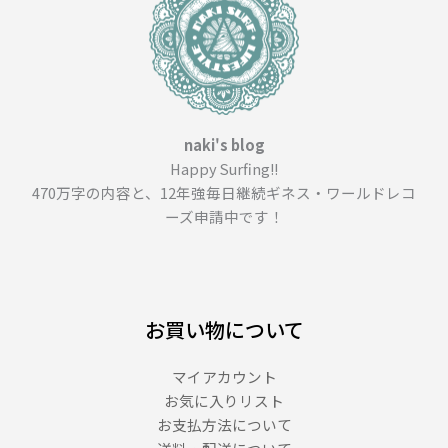
ー
ジ
＿
（１
０
２
naki's blog
６
Happy Surfing!!
文
470万字の内容と、12年強毎日継続ギネス・ワールドレコ
字）
ーズ申請中です！
お買い物について
マイアカウント
お気に入りリスト
お支払方法について