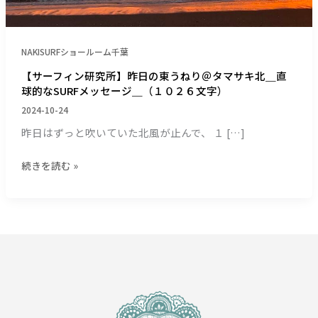
の
東
う
ね
NAKISURFショールーム千葉
り
【サーフィン研究所】昨日の東うねり＠タマサキ北＿直
＠
球的なSURFメッセージ＿（１０２６文字）
タ
2024-10-24
マ
昨日はずっと吹いていた北風が止んで、 １ […]
サ
キ
北
続きを読む »
＿
直
球
的
な
SURF
メ
ッ
セ