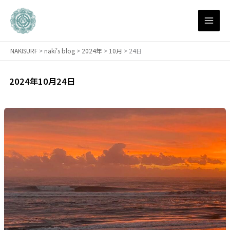
内
容
を
ス
NAKISURF
>
naki's blog
>
2024年
>
10月
>
24日
キ
ッ
プ
2024年10月24日
【サ
ー
フ
ィ
ン
研
究
所】
昨
日