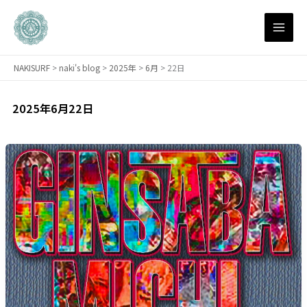
内
容
を
ス
NAKISURF
>
naki's blog
>
2025年
>
6月
>
22日
キ
ッ
プ
2025年6月22日
【サ
ー
フ
ィ
ン
研
究
所：
連
載】