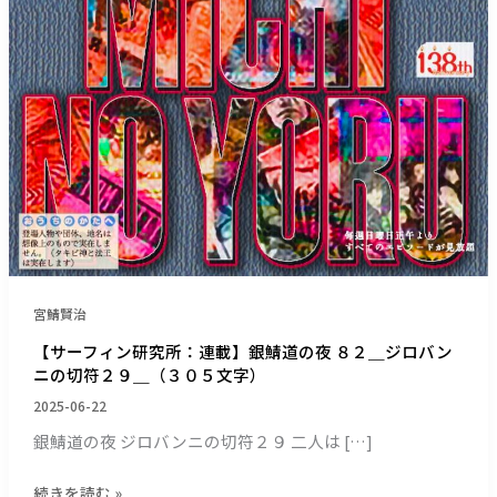
銀
鯖
道
の
夜
８
２
＿
ジ
ロ
バ
ン
ニ
宮鯖賢治
の
【サーフィン研究所：連載】銀鯖道の夜 ８２＿ジロバン
切
ニの切符２９＿（３０５文字）
符
2025-06-22
２
９
銀鯖道の夜 ジロバンニの切符２９ 二人は […]
＿
（３
続きを読む »