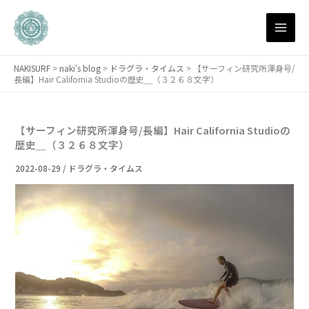
月
内
別
容
ア
を
ー
ス
カ
NAKISURF
>
naki's blog
>
ドラグラ・タイムス
>
【サーフィン研究所渾身号/
キ
イ
長編】Hair California Studioの歴史＿（３２６８文字）
ブ
ッ
プ
【サーフィン研究所渾身号/長編】Hair California Studioの
歴史＿（３２６８文字）
2022-08-29
/
ドラグラ・タイムス