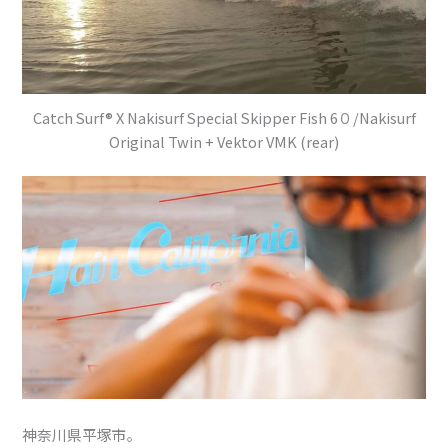
Catch Surf® X Nakisurf Special Skipper Fish 6０/Nakisurf
Original Twin + Vektor VMK (rear)
神奈川県平塚市。