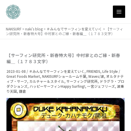
月
内
別
容
ア
を
ー
ス
カ
NAKISURF
>
naki's blog
>
＃みんなでサーフィンを変えていく
>
【サーフィ
キ
イ
ン研究所・新春特大号】中村家とのご縁・新春編＿（１７８３文字）
ブ
ッ
プ
【サーフィン研究所・新春特大号】中村家とのご縁・新春
編＿（１７８３文字）
2023-01-08
/
＃みんなでサーフィンを変えていく
,
FRIENDS
,
Life Style /
Great Foods Market
,
NAKISURFショールーム千葉
,
Waves/波
,
オルタナテ
ィブ・サーフ
,
カルチャー＆スタイル
,
サーフィング研究所
,
ドラグラ・プロ
ダクションズ
,
ハッピーサーフィンHappy Surfing!
,
一宮ジェフリーズ
,
波乗
り天国
,
鎌倉