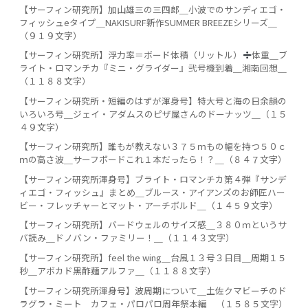
【サーフィン研究所】加山雄三の三四郎＿小波でのサンディエゴ・
フィッシュeタイプ＿NAKISURF新作SUMMER BREEZEシリーズ＿
（９１９文字）
【サーフィン研究所】浮力率＝ボード体積（リットル）
️
体重＿ブ
ライト・ロマンチカ『ミニ・グライダー』弐号機到着＿湘南回想＿
（１１８８文字）
【サーフィン研究所・短編のはずが渾身号】特大号と海の日余韻の
いろいろ号＿ジェイ・アダムスのピザ屋さんのドーナッツ＿（１５
４９文字）
【サーフィン研究所】誰もが教えない３７５ｍもの幅を持つ５０ｃ
ｍの高さ波＿サーフボードこれ１本だったら！？＿（８４７文字）
【サーフィン研究所渾身号】ブライト・ロマンチカ第４弾『サンデ
ィエゴ・フィッシュ』まとめ＿ブルース・アイアンズのお師匠ハー
ビー・フレッチャーとマット・アーチボルド＿（１４５９文字）
【サーフィン研究所】バードウェルのサイズ感＿３８０ｍというサ
バ読み＿ドノバン・ファミリー！＿（１１４３文字）
【サーフィン研究所】feel the wing＿台風１３号３日目＿周期１５
秒＿アボカド黒酢麺アルファ＿（１１８８文字）
【サーフィン研究所渾身号】波周期について＿土佐クマビーチのド
ラグラ・ミート＿カフェ・パロパロ周年祭本編＿（１５８５文字）