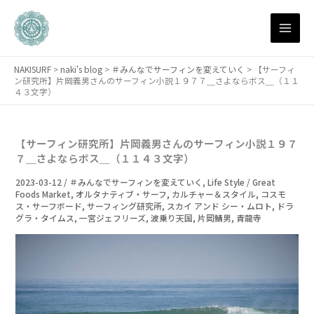
月
内
別
容
ア
を
ー
ス
カ
NAKISURF
>
naki's blog
>
＃みんなでサーフィンを変えていく
>
【サーフィ
キ
イ
ン研究所】片岡義男さんのサーフィン小説１９７７＿さよならボス＿（１１
ブ
ッ
４３文字）
プ
【サーフィン研究所】片岡義男さんのサーフィン小説１９７
７＿さよならボス＿（１１４３文字）
2023-03-12
/
＃みんなでサーフィンを変えていく
,
Life Style / Great
Foods Market
,
オルタナティブ・サーフ
,
カルチャー＆スタイル
,
コスモ
ス・サーフボード
,
サーフィング研究所
,
スカイ アンド シー・ムロト
,
ドラ
グラ・タイムス
,
一宮ジェフリーズ
,
波乗り天国
,
片岡鯖男
,
青龍寺