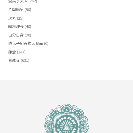
波乗り天国
(262)
片岡鯖男
(90)
珠丸
(25)
総料理長
(40)
自分自身
(90)
遺伝子組み換え食品
(6)
鎌倉
(247)
青龍寺
(631)