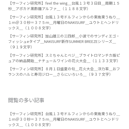
【サーフィン研究所】feel the wing＿台風１３号３日目＿周期１５
秒＿アボカド黒酢麺アルファ＿（１１８８文字）
【サーフィン研究所】台風１３号ドルフィンからの東南東うねり＿
１ｍ＠３０秒＝３７５ｍ＿月曜日のNAKISURF＿ユウトとヘンドリ
ックス＿（１００８文字）
【サーフィン研究所】加山雄三の三四郎＿小波でのサンディエゴ・
フィッシュeタイプ＿NAKISURF新作SUMMER BREEZEシリーズ＿
（９１９文字）
【サーフィン研究所】スミちゃんとベジ＿ブライトロマンチカ版ピ
ュアの納品開始＿ナチュールワインの花火大会＿（１１３３文字）
【サーフィン研究所】８月１日盛夏の句＿花火大会＿浮力率＿おフ
ランスのハルと寿司ジロー＿さらにいろいろ＿（９３７文字）
閲覧の多い記事
【サーフィン研究所】台風１３号ドルフィンからの東南東うねり＿
１ｍ＠３０秒＝３７５ｍ＿月曜日のNAKISURF＿ユウトとヘンドリ
ックス＿（１００８文字）