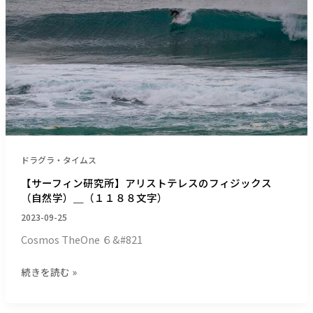
ー
ン
ビ
研
ン
究
＿
所】
ポ
ア
ル
リ
チ
ス
ー
ト
ニ
テ
と
レ
ドラグラ・タイムス
ニ
ス
ャ
の
【サーフィン研究所】アリストテレスのフィジックス
ー
（自然学）＿（１１８８文字）
フ
ズ
ィ
2023-09-25
＿
ジ
Cosmos TheOne ６&#821
（１
ッ
１
ク
続きを読む »
３
ス
３
（自
文
然