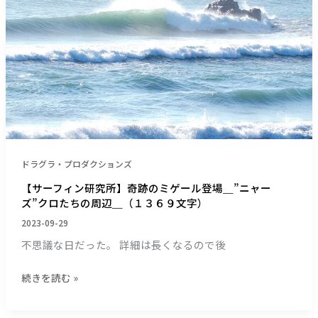
ン
ァ
研
ー
究
＿
所】
（１
奇
６
跡
４
の
８
ミ
文
ゲ
字）
ー
ドラグラ・プロダクションズ
ル
登
【サーフィン研究所】奇跡のミゲール登場＿”ニャー
ズ”クロたちの周辺＿（１３６９文字）
場
＿”ニ
2023-09-29
ャ
不思議な日だった。 詳細は長くなるので後
ー
ズ”ク
続きを読む »
ロ
た
ち