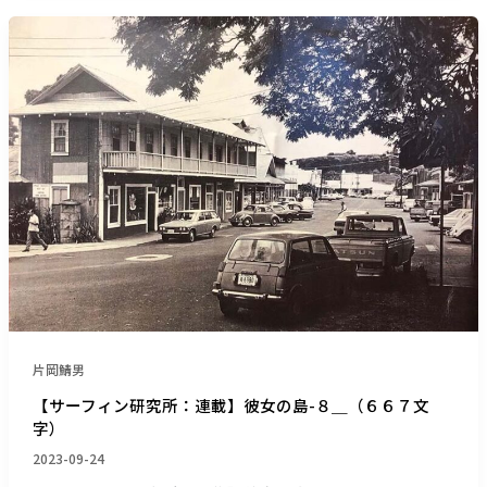
字）
学）
【サ
＿
ー
（１
フ
１
ィ
８
ン
８
研
文
究
字）
所：
連
載】
彼
女
の
島-
片岡鯖男
８
＿
【サーフィン研究所：連載】彼女の島-８＿（６６７文
字）
（６
６
2023-09-24
７