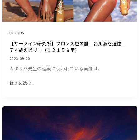
６
色
９
の
文
肌
字）
＿
FRIENDS
台
風
【サーフィン研究所】ブロンズ色の肌＿台風波を追憶＿
７４歳のビリー（１２１５文字）
波
を
2023-09-20
追
カタサバ先生の連載に使われている画像は、
憶
＿
続きを読む »
７
４
歳
の
【サ
ビ
ー
リ
フ
ー
ィ
（１
ン