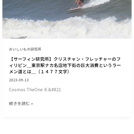
究
所】
ク
リ
ス
チ
ャ
おいしいもの研究所
ン・
フ
【サーフィン研究所】クリスチャン・フレッチャーのフ
レ
ィリピン＿東京駅ナカ名店地下街の巨大消費というラー
メン道とは＿（１４７７文字）
ッ
チ
2023-09-13
ャ
Cosmos TheOne ６&#821
ー
の
続きを読む »
フ
ィ
リ
ピ
ン