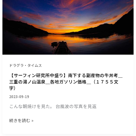
２
研
１
究
５
所
文
中
字）
盛
り】
南
下
す
ドラグラ・タイムス
る
副
【サーフィン研究所中盛り】南下する副産物の牛丼考＿
三重の湯ノ山温泉＿各地ガソリン価格＿（１７５５文
産
字）
物
の
2023-09-19
牛
こんな朝焼けを見た。 台風波の写真を見返
丼
考
続きを読む »
＿
三