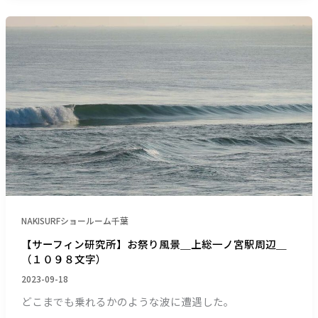
重
の
【サ
湯
ー
ノ
フ
山
ィ
温
ン
泉
研
＿
究
各
所】
地
お
ガ
祭
ソ
り
リ
風
ン
景
NAKISURFショールーム千葉
価
＿
【サーフィン研究所】お祭り風景＿上総一ノ宮駅周辺＿
格
上
（１０９８文字）
＿
総
2023-09-18
（１
一
７
ノ
どこまでも乗れるかのような波に遭遇した。
５
宮