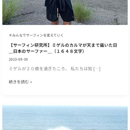
ル
の
カ
ル
マ
が
＃みんなでサーフィンを変えていく
天
【サーフィン研究所】ミゲルのカルマが天まで届いた日
ま
＿日本のサーファー＿（１６４８文字）
で
2023-09-30
届
い
ミゲルが２０歳を過ぎたころ、 私たちは知 […]
た
日
続きを読む »
＿
日
本
【サ
の
ー
サ
フ
ー
ィ
フ