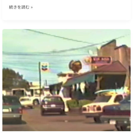
５
駅
続きを読む »
文
周
字）
辺
＿
【サ
（１
ー
０
フ
９
ィ
８
ン
文
研
字）
究
所：
連
載】
彼
女
の
島-
７