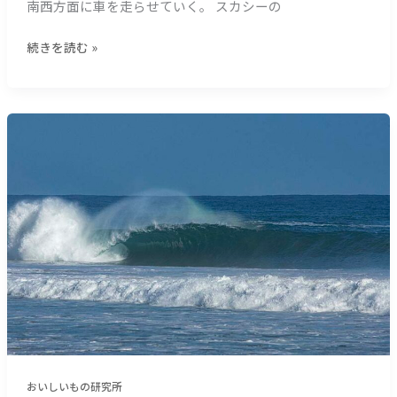
南西方面に車を走らせていく。 スカシーの
の
お
続きを読む »
い
し
い
も
【サ
の
ー
＿
フ
（１
ィ
１
ン
８
研
８
究
文
所
字）
華
厳】
お
い
し
おいしいもの研究所
い