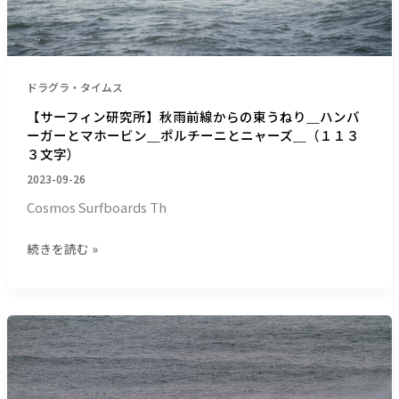
前
線
か
ら
ドラグラ・タイムス
の
東
【サーフィン研究所】秋雨前線からの東うねり＿ハンバ
ーガーとマホービン＿ポルチーニとニャーズ＿（１１３
う
３文字）
ね
り
2023-09-26
＿
Cosmos Surfboards Th
ハ
ン
続きを読む »
バ
ー
ガ
ー
【サ
と
ー
マ
フ
ホ
ィ