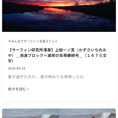
渾
身】
上
総
一
ノ
宮
＃みんなでサーフィンを変えていく
（か
【サーフィン研究所渾身】上総一ノ宮（かずさいちのみ
ず
や）＿消波ブロック＝滅岸の告発継続号＿（１６７５文
さ
字）
い
2023-09-16
ち
の
夏が過ぎたのか、 夏の終わりを表現したの
み
や）
続きを読む »
＿
消
波
【サ
ブ
ー
ロ