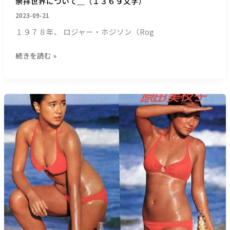
崇拝世界について＿（１３６９文字）
me
＋
who
2023-09-21
１
I
１９７８年、 ロジャー・ホジソン（Rog
＿
am
（２
＿
続きを読む »
０
全
３
体
３
主
文
義
【サ
字）
崇
ー
拝
フ
世
ィ
界
ン
に
研
つ
究
い
所】
て
ブ
＿
ロ
（１
ン
３
ズ