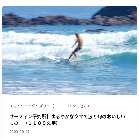
の
サ
周
ー
辺
フ
＿
ィ
（１
ン
３
研
６
究
９
所】
文
ゆ
字）
る
や
か
な
ク
スマイリー・グリズリー（ニコニコ・クマさん）
マ
の
サーフィン研究所】ゆるやかなクマの波と旬のおいしい
もの＿（１１８８文字）
波
と
2023-09-28
旬