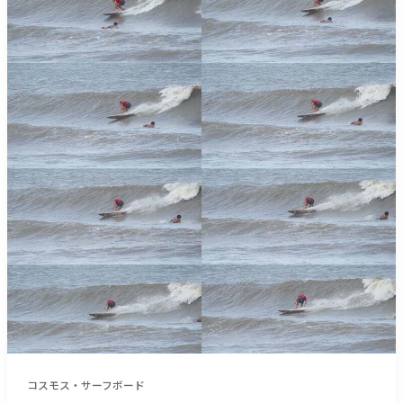
フ
ッ
ィ
ク
ン
＝
研
滅
究
岸
所】
の
コ
告
ス
発
モ
継
ス・
続
サ
号
ー
＿
フ
（１
ボ
６
ー
７
ド
５
『ツ
文
イ
字）
コスモス・サーフボード
ン