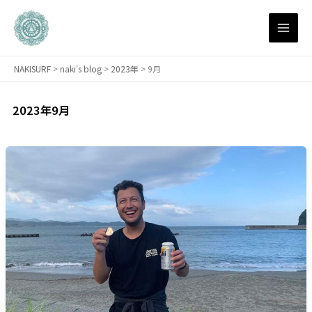
内
容
を
ス
NAKISURF
>
naki's blog
>
2023年
>
9月
キ
ッ
プ
2023年9月
【サ
ー
フ
ィ
ン
研
究
所】
ミ
ゲ