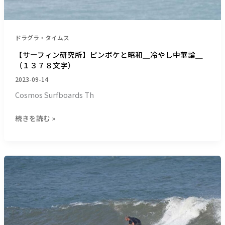
ボ
ケ
と
昭
ドラグラ・タイムス
和
【サーフィン研究所】ピンボケと昭和＿冷やし中華論＿
＿
（１３７８文字）
冷
2023-09-14
や
Cosmos Surfboards Th
し
中
続きを読む »
華
論
＿
（１
【サ
３
ー
７
フ
８
ィ
文
ン
字）
研