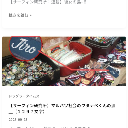
【サーフィン研究所：連載】彼女の島-６＿
文
字）
続きを読む »
【サ
ー
フ
ィ
ン
研
究
所】
マ
ドラグラ・タイムス
ル
バ
【サーフィン研究所】マルバツ社会のワタナベくんの涙
ツ
＿（１２９７文字）
社
2023-09-23
会