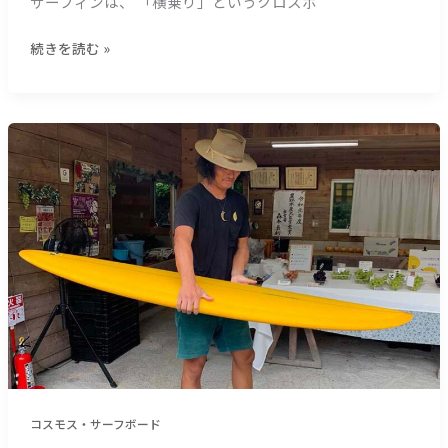
サーフィンは、 「横乗り」というクロスボ
の
ワ
続きを読む »
タ
ナ
ベ
く
【サ
ん
ー
の
フ
涙
ィ
＿
ン
（１
研
２
究
９
所
７
特
文
盛
字）
り】
コ
ス
コスモス・サーフボード
モ