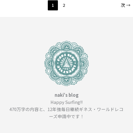
1
2
次
→
＿
東
京
駅
ナ
カ
名
店
地
下
街
の
巨
naki's blog
大
Happy Surfing!!
消
費
470万字の内容と、12年強毎日継続ギネス・ワールドレコ
と
ーズ申請中です！
い
う