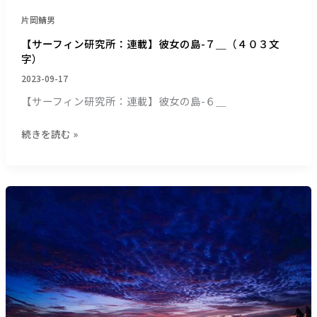
＿
（４
片岡鯖男
０
【サーフィン研究所：連載】彼女の島-７＿（４０３文
３
字）
文
2023-09-17
字）
【サーフィン研究所：連載】彼女の島-６＿
続きを読む »
【サ
ー
フ
ィ
ン
研
究
所