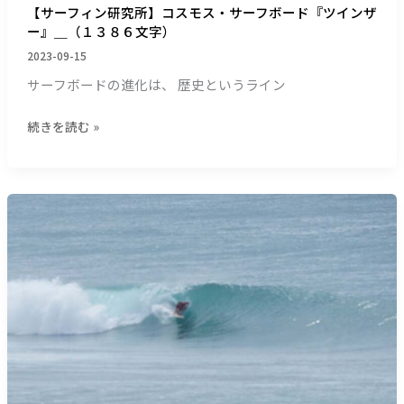
ザ
【サーフィン研究所】コスモス・サーフボード『ツインザ
ー』
ー』＿（１３８６文字）
＿
2023-09-15
（１
サーフボードの進化は、 歴史というライン
３
８
続きを読む »
６
文
字）
【サ
ー
フ
ィ
ン
研
究
所】
ピ
ン