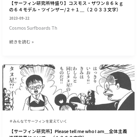
ス・
【サーフィン研究所特盛り】コスモス・ザワン８６ｋｇ
ザ
の６４モデル・ツインザー/２＋１＿（２０３３文字）
ワ
2023-09-22
ン
Cosmos Surfboards Th
８
６
続きを読む »
ｋ
ｇ
の
６
【サ
４
ー
モ
フ
デ
ィ
ル・
ン
ツ
研
イ
究
ン
所】
＃みんなでサーフィンを変えていく
ザ
Please
ー/
tell
【サーフィン研究所】Please tell me who I am＿全体主義
２