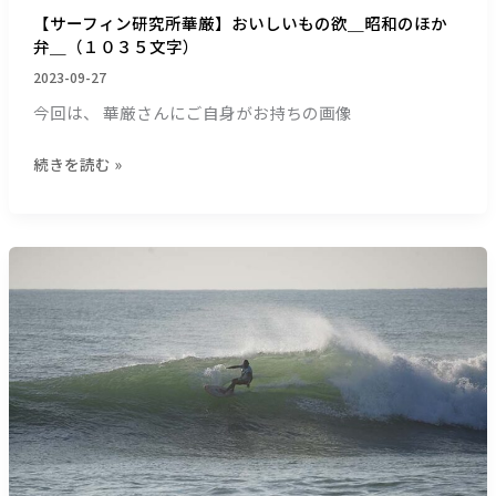
も
【サーフィン研究所華厳】おいしいもの欲＿昭和のほか
の
弁＿（１０３５文字）
欲
2023-09-27
＿
今回は、 華厳さんにご自身がお持ちの画像
昭
和
続きを読む »
の
ほ
か
弁
【サ
＿
ー
（１
フ
０
ィ
３
ン
５
研
文
究
字）
所】
秋
雨