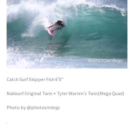
Catch Surf Skipper Fish 6’0″
Nakisurf Original Twin + Tyler Warren’s Twin(Mega Quad)
Photo by @photosmilejp
.