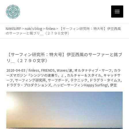
月
内
別
容
ア
を
ー
ス
カ
NAKISURF
>
naki's blog
>
finless
>
【サーフィン研究所：特大号】伊豆西風
キ
イ
のサーファーと銘ブリ＿（２７９０文字）
ブ
ッ
プ
【サーフィン研究所：特大号】伊豆西風のサーファーと銘ブ
リ＿（２７９０文字）
2020-04-03
/
finless
,
FRIENDS
,
Waves/波
,
オルタナティブ・サーフ
,
カラ
ーズマガジン『シンジツの波乗り。』
,
カルチャー＆スタイル
,
キャッチサ
ーフ
,
サーフィング研究所
,
サーフボード
,
テクニック
,
ドラグラ・タイムス
,
ドラグラ・プロダクションズ
,
ハッピーサーフィンHappy Surfing!
,
伊豆