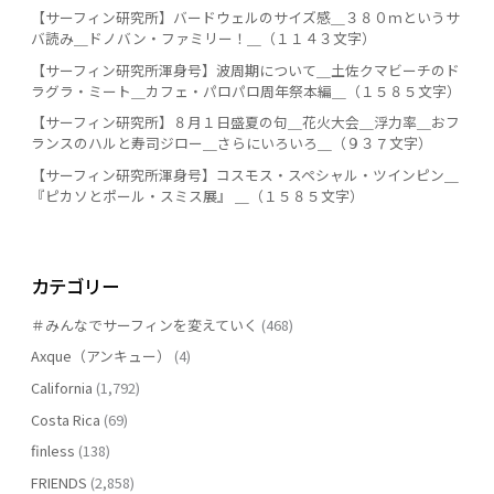
【サーフィン研究所】バードウェルのサイズ感＿３８０ｍというサ
バ読み＿ドノバン・ファミリー！＿（１１４３文字）
【サーフィン研究所渾身号】波周期について＿土佐クマビーチのド
ラグラ・ミート＿カフェ・パロパロ周年祭本編＿（１５８５文字）
【サーフィン研究所】８月１日盛夏の句＿花火大会＿浮力率＿おフ
ランスのハルと寿司ジロー＿さらにいろいろ＿（９３７文字）
【サーフィン研究所渾身号】コスモス・スペシャル・ツインピン＿
『ピカソとポール・スミス展』 ＿（１５８５文字）
カテゴリー
＃みんなでサーフィンを変えていく
(468)
Axque（アンキュー）
(4)
California
(1,792)
Costa Rica
(69)
finless
(138)
FRIENDS
(2,858)