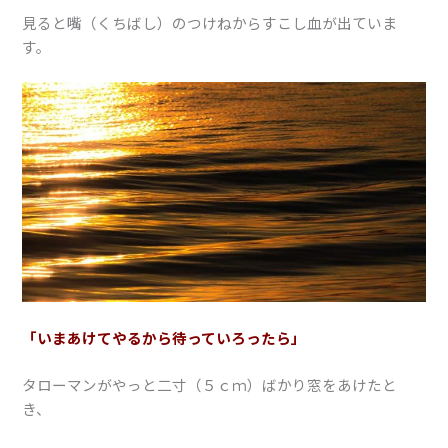
見ると嘴（くちばし）のつけねからすこし血が出ていま
す。
「いまあけてやるから待っていろったら」
タローマンがやっと二寸（５ｃｍ）ばかり窓をあけたと
き、