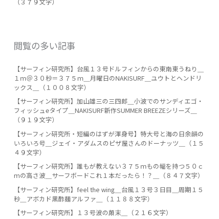
（３７９文字）
閲覧の多い記事
【サーフィン研究所】台風１３号ドルフィンからの東南東うねり＿
１ｍ＠３０秒＝３７５ｍ＿月曜日のNAKISURF＿ユウトとヘンドリ
ックス＿（１００８文字）
【サーフィン研究所】加山雄三の三四郎＿小波でのサンディエゴ・
フィッシュeタイプ＿NAKISURF新作SUMMER BREEZEシリーズ＿
（９１９文字）
【サーフィン研究所・短編のはずが渾身号】特大号と海の日余韻の
いろいろ号＿ジェイ・アダムスのピザ屋さんのドーナッツ＿（１５
４９文字）
【サーフィン研究所】誰もが教えない３７５ｍもの幅を持つ５０ｃ
ｍの高さ波＿サーフボードこれ１本だったら！？＿（８４７文字）
【サーフィン研究所】feel the wing＿台風１３号３日目＿周期１５
秒＿アボカド黒酢麺アルファ＿（１１８８文字）
【サーフィン研究所】１３号波の顛末＿（２１６文字）