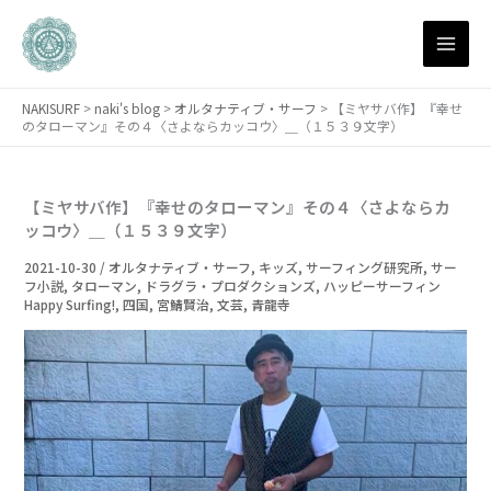
月
内
別
容
ア
を
ー
ス
カ
NAKISURF
>
naki's blog
>
オルタナティブ・サーフ
>
【ミヤサバ作】『幸せ
キ
イ
のタローマン』その４〈さよならカッコウ〉＿（１５３９文字）
ブ
ッ
プ
【ミヤサバ作】『幸せのタローマン』その４〈さよならカ
ッコウ〉＿（１５３９文字）
2021-10-30
/
オルタナティブ・サーフ
,
キッズ
,
サーフィング研究所
,
サー
フ小説
,
タローマン
,
ドラグラ・プロダクションズ
,
ハッピーサーフィン
Happy Surfing!
,
四国
,
宮鯖賢治
,
文芸
,
青龍寺