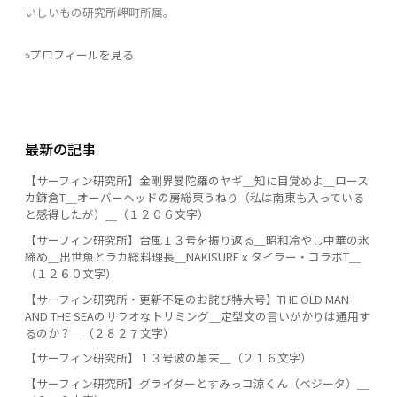
いしいもの研究所岬町所属。
»プロフィールを見る
最新の記事
【サーフィン研究所】金剛界曼陀羅のヤギ＿知に目覚めよ＿ロース
カ鎌倉T＿オーバーヘッドの房総東うねり（私は南東も入っている
と感得したが）＿（１２０６文字）
【サーフィン研究所】台風１３号を振り返る＿昭和冷やし中華の氷
締め＿出世魚とラカ総料理長＿NAKISURFｘタイラー・コラボT＿
（１２６０文字）
【サーフィン研究所・更新不足のお詫び特大号】THE OLD MAN
AND THE SEAのサラオなトリミング＿定型文の言いがかりは通用す
るのか？＿（２８２７文字）
【サーフィン研究所】１３号波の顛末＿（２１６文字）
【サーフィン研究所】グライダーとすみっコ涼くん（ベジータ）＿