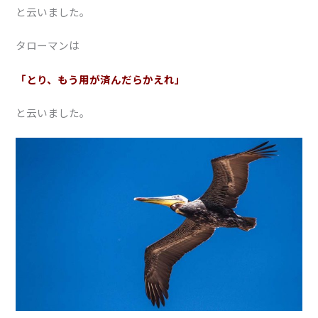
と云いました。
タローマンは
「とり、もう用が済んだらかえれ」
と云いました。