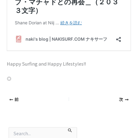
Happy Surfing and Happy Lifestyles!!
◎
前
次
検
索