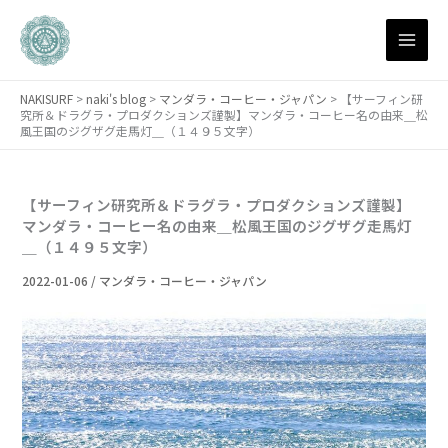
月
内
別
容
ア
を
ー
ス
カ
NAKISURF
>
naki's blog
>
マンダラ・コーヒー・ジャパン
>
【サーフィン研
キ
イ
究所＆ドラグラ・プロダクションズ謹製】マンダラ・コーヒー名の由来＿松
ブ
ッ
風王国のジグザグ走馬灯＿（１４９５文字）
プ
【サーフィン研究所＆ドラグラ・プロダクションズ謹製】
マンダラ・コーヒー名の由来＿松風王国のジグザグ走馬灯
＿（１４９５文字）
2022-01-06
/
マンダラ・コーヒー・ジャパン