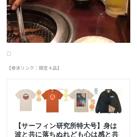
□
【巻末リンク：限定４品】