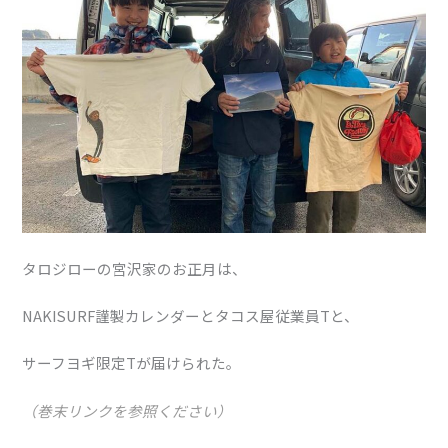
タロジローの宮沢家のお正月は、
NAKISURF謹製カレンダーとタコス屋従業員Tと、
サーフヨギ限定Tが届けられた。
（巻末リンクを参照ください）