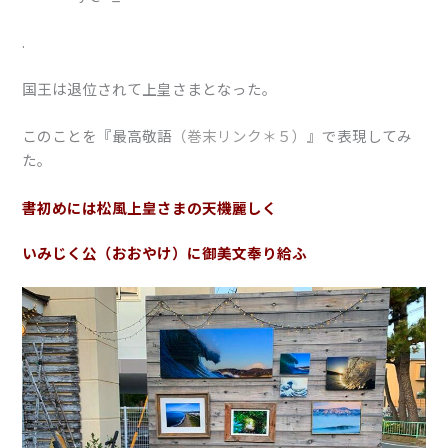
.
国王は退位されて上皇さまとなった。
このことを『最高敬語
（巻末リンク＊５）
』で表現してみ
た。
書初めには松風上皇さまの天機麗しく
いみじく公（おおやけ）に御美文奉り給ふ