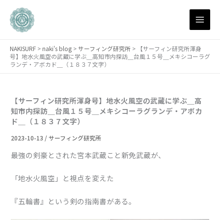
月
内
別
容
ア
を
ー
ス
カ
NAKISURF
>
naki's blog
>
サーフィング研究所
>
【サーフィン研究所渾身
キ
イ
号】地水火風空の武蔵に学ぶ＿高知市内探訪＿台風１５号＿メキシコーラグ
ブ
ッ
ランデ・アボカド＿（１８３７文字）
プ
【サーフィン研究所渾身号】地水火風空の武蔵に学ぶ＿高
知市内探訪＿台風１５号＿メキシコーラグランデ・アボカ
ド＿（１８３７文字）
2023-10-13
/
サーフィング研究所
最強の剣豪とされた宮本武蔵こと新免武蔵が、
「地水火風空」と視点を変えた
『五輪書』という剣の指南書がある。