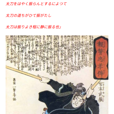
太刀をはやく振らんとするによつて
太刀の道ちがひて振がたし
太刀は振りよき程に静に振る也」