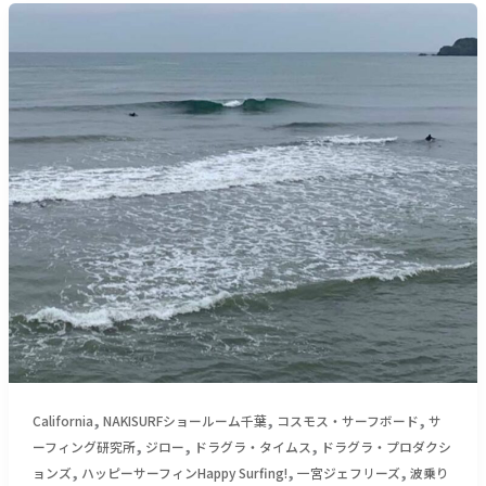
ジ
【サ
ロ
ー
ー
フ
す
ィ
し
ン
＿
研
（７
究
５
所】
７
５
文
月
字）
の
オ
ム
ニ
バ
ス
＿
,
,
,
California
NAKISURFショールーム千葉
コスモス・サーフボード
サ
（１
,
,
,
ーフィング研究所
ジロー
ドラグラ・タイムス
ドラグラ・プロダクシ
３
,
,
,
ョンズ
ハッピーサーフィンHappy Surfing!
一宮ジェフリーズ
波乗り