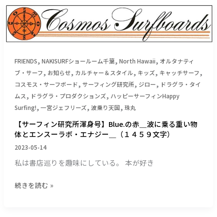
お
【サ
七
札
ー
角
＿
フ
成
（１
ィ
は
５
ン
パ
,
,
,
FRIENDS
NAKISURFショールーム千葉
North Hawaii
オルタナティ
４
研
ー
,
,
,
,
,
９
ブ・サーフ
お知らせ
カルチャー＆スタイル
キッズ
キャッチサーフ
究
リ
,
,
,
文
コスモス・サーフボード
サーフィング研究所
ジロー
ドラグラ・タイ
所
ン
,
,
字）
渾
ムス
ドラグラ・プロダクションズ
ハッピーサーフィンHappy
グ
,
,
,
身
Surfing!
一宮ジェフリーズ
波乗り天国
珠丸
＿
号】
RIP
【サーフィン研究所渾身号】Blue.の赤＿波に乗る重い物
Blue.
弾
体とエンスーラボ・エナジー＿（１４５９文字）
の
丸
2023-05-14
赤
デ
私は書店巡りを趣味にしている。 本が好き
＿
ー
波
ン
続きを読む »
に
＿
乗
（１
る
１