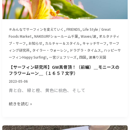
骨
頂！
（前
編）
,
,
＃みんなでサーフィンを変えていく
FRIENDS
Life Style / Great
＿
,
,
,
Foods Market
NAKISURFショールーム千葉
Waves/波
オルタナティ
モ
,
,
,
,
ブ・サーフ
お知らせ
カルチャー＆スタイル
キャッチサーフ
サーフ
ニ
,
,
,
ィング研究所
タイラー・ウォーレン
ドラグラ・タイムス
ハッピーサ
ー
,
,
,
ーフィンHappy Surfing!
一宮ジェフリーズ
四国
波乗り天国
ス
の
【サーフィン研究所】GW真骨頂！（前編）＿モニースの
フ
フラワームーン＿（１６５７文字）
ラ
2023-05-06
ワ
青と白、 緑と橙、 黄色に桃色、 そして
ー
ム
続きを読む »
ー
ン
＿
（１
【サ