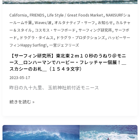
ｍ
＿
１
（１
,
,
,
California
FRIENDS
Life Style / Great Foods Market
NAKISURFショ
０
０
,
,
,
,
ールーム千葉
Waves/波
オルタナティブ・サーフ
お知らせ
カルチャ
秒
９
,
,
,
ー＆スタイル
コスモス・サーフボード
サーフィング研究所
サーフボ
の
８
,
,
,
ード
ドラグラ・タイムス
ドラグラ・プロダクションズ
ハッピーサー
う
文
,
フィンHappy Surfing!
一宮ジェフリーズ
ね
字）
り
【サーフィン研究所】東北東２ｍ１０秒のうねり＠モニ
＠
ース＿ロンハーマンでハービー・フレッチャー個展！＿
モ
スカシーのお札＿（１５４９文字）
ニ
2023-05-17
ー
昨日の九十九里、 玉前神社前付近モニース
ス
＿
続きを読む »
ロ
ン
ハ
ー
【サ
マ
ー