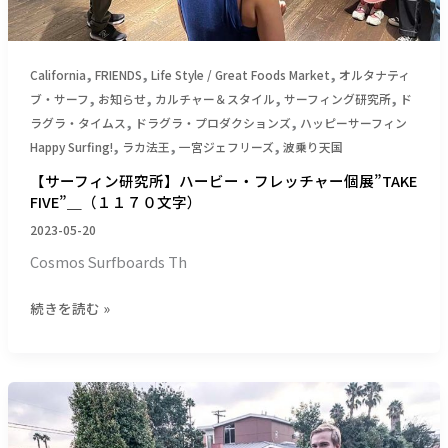
ビ
ー・
フ
,
,
,
レ
California
FRIENDS
Life Style / Great Foods Market
オルタナティ
ッ
,
,
,
,
ブ・サーフ
お知らせ
カルチャー＆スタイル
サーフィング研究所
ド
チ
,
,
ラグラ・タイムス
ドラグラ・プロダクションズ
ハッピーサーフィン
ャ
,
,
,
Happy Surfing!
ラカ法王
一宮ジェフリーズ
波乗り天国
ー
【サーフィン研究所】ハービー・フレッチャー個展”TAKE
個
FIVE”＿（１１７０文字）
展”TAKE
2023-05-20
FIVE”＿
（１
Cosmos Surfboards Th
１
７
続きを読む »
０
文
字）
【サ
ー
フ