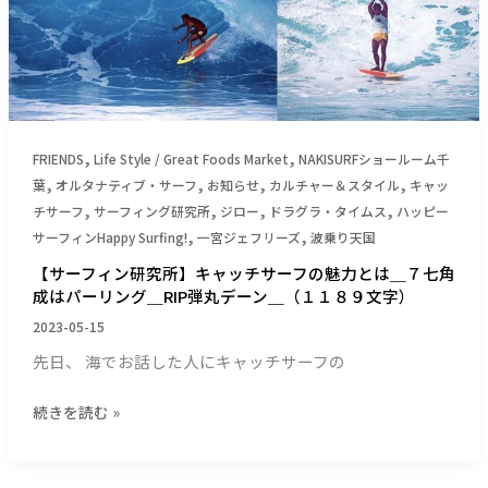
ン
フ
で
ィ
ハ
ン
ー
研
ビ
究
ー・
所】
フ
,
,
キ
FRIENDS
Life Style / Great Foods Market
NAKISURFショールーム千
レ
,
,
,
,
ャ
葉
オルタナティブ・サーフ
お知らせ
カルチャー＆スタイル
キャッ
ッ
,
,
,
,
ッ
チサーフ
サーフィング研究所
ジロー
ドラグラ・タイムス
ハッピー
チ
チ
,
,
サーフィンHappy Surfing!
一宮ジェフリーズ
波乗り天国
ャ
サ
【サーフィン研究所】キャッチサーフの魅力とは＿７七角
ー
ー
成はパーリング＿RIP弾丸デーン＿（１１８９文字）
個
フ
展！
2023-05-15
の
＿
魅
先日、 海でお話した人にキャッチサーフの
ス
力
カ
と
続きを読む »
シ
は
ー
＿
の
７