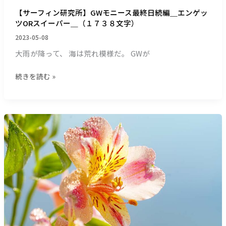
OR
【サーフィン研究所】GWモニース最終日続編＿エンゲッ
ス
ツORスイーパー＿（１７３８文字）
イ
ー
2023-05-08
パ
大雨が降って、 海は荒れ模様だ。 GWが
ー
＿
続きを読む »
（１
７
３
８
【サ
文
ー
字）
フ
ィ
ン
研
究
所】
GW
真