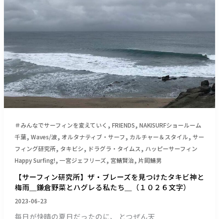
テ
ィ
ィ
ン
ン
研
グ
究
『ス
所】
リ
ザ・
ル
ブ
と
レ
制
ー
御
ズ
の
を
,
,
＃みんなでサーフィンを変えていく
FRIENDS
NAKISURFショールーム
最
見
,
,
,
,
千葉
Waves/波
オルタナティブ・サーフ
カルチャー＆スタイル
サー
高
つ
,
,
,
フィング研究所
タキビシ
ドラグラ・タイムス
ハッピーサーフィン
峰』
け
,
,
,
Happy Surfing!
一宮ジェフリーズ
宮鯖賢治
片岡鯖男
＿
た
（１
【サーフィン研究所】ザ・ブレーズを見つけたタキビ神と
タ
９
梅雨＿鎌倉野菜とハグレる私たち＿（１０２６文字）
キ
６
ビ
2023-06-23
７
神
毎日が快晴の夏日だったのに、 とつぜん天