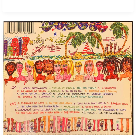
前
の
シ
【サ
ス
ー
テ
フ
ム
ィ
を
ン
使
研
う
究
千
所】
葉
１
免
９
許
８
セ
１
ン
年
タ
の
ー
ト
に
ム・
て
ト