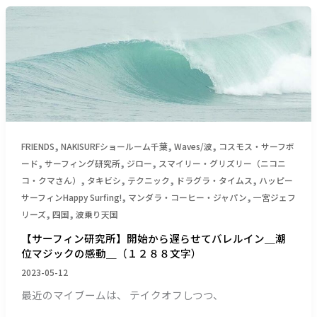
重
８
【サ
い
９
ー
物
文
フ
体
字）
ィ
と
ン
エ
研
ン
究
ス
所】
ー
開
,
,
,
FRIENDS
NAKISURFショールーム千葉
Waves/波
コスモス・サーフボ
ラ
始
,
,
,
ード
サーフィング研究所
ジロー
スマイリー・グリズリー（ニコニ
ボ・
か
,
,
,
,
コ・クマさん）
タキビシ
テクニック
ドラグラ・タイムス
ハッピー
エ
ら
,
,
ナ
サーフィンHappy Surfing!
マンダラ・コーヒー・ジャパン
一宮ジェフ
遅
,
,
ジ
リーズ
四国
波乗り天国
ら
ー
【サーフィン研究所】開始から遅らせてバレルイン＿潮
せ
＿
位マジックの感動＿（１２８８文字）
て
（１
2023-05-12
バ
４
レ
最近のマイブームは、 テイクオフしつつ、
５
ル
９