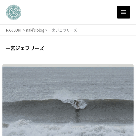
内
容
を
ス
NAKISURF
>
naki's blog
>
一宮ジェフリーズ
キ
ッ
プ
一宮ジェフリーズ
【サ
ー
フ
ィ
ン
研
究
所
渾
身