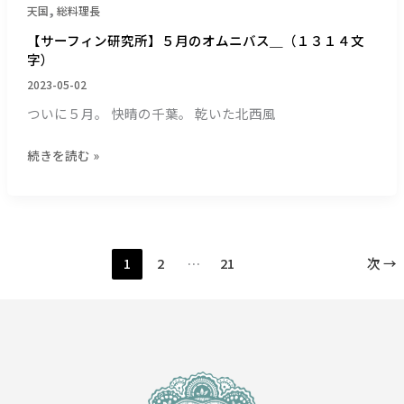
１
,
天国
総料理長
４
【サーフィン研究所】５月のオムニバス＿（１３１４文
文
字）
字）
2023-05-02
ついに５月。 快晴の千葉。 乾いた北西風
続きを読む »
1
2
…
21
次
→