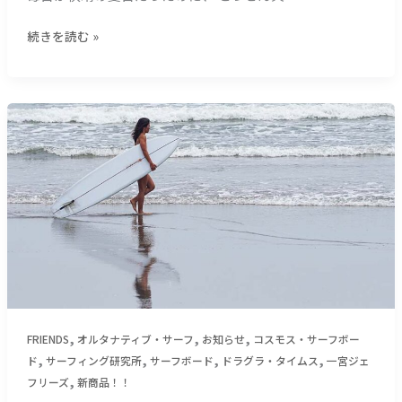
文
と
字）
梅
続きを読む »
雨
＿
鎌
倉
【サ
野
ー
菜
フ
と
ィ
ハ
ン
グ
研
レ
究
る
所】
私
コ
た
ス
ち
モ
,
,
,
＿
ス・
FRIENDS
オルタナティブ・サーフ
お知らせ
コスモス・サーフボー
,
,
,
,
（１
ク
ド
サーフィング研究所
サーフボード
ドラグラ・タイムス
一宮ジェ
０
ラ
,
フリーズ
新商品！！
２
シ