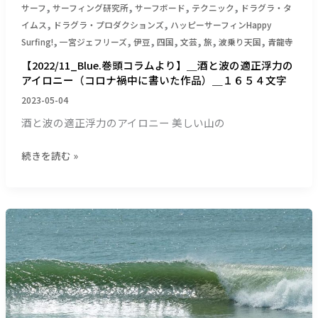
た
,
,
,
,
サーフ
サーフィング研究所
サーフボード
テクニック
ドラグラ・タ
作
,
,
イムス
ドラグラ・プロダクションズ
ハッピーサーフィンHappy
品）
,
,
,
,
,
,
,
Surfing!
一宮ジェフリーズ
伊豆
四国
文芸
旅
波乗り天国
青龍寺
＿
【2022/11_Blue.巻頭コラムより】＿酒と波の適正浮力の
１
アイロニー（コロナ禍中に書いた作品）＿１６５４文字
６
2023-05-04
５
４
酒と波の適正浮力のアイロニー 美しい山の
文
字
続きを読む »
【サ
ー
フ
ィ
ン
研
究