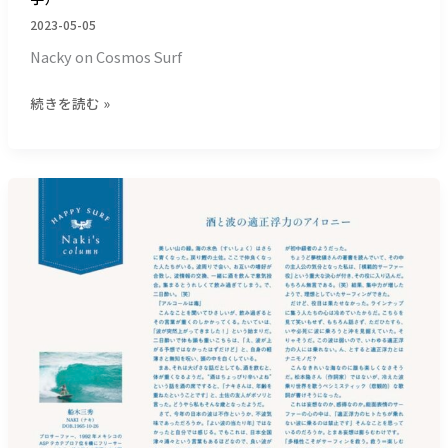
８
2023-05-05
４
文
Nacky on Cosmos Surf
字）
続きを読む »
【2022/11_Blue.
巻
頭
コ
ラ
ム
よ
り】
＿
酒
と
波