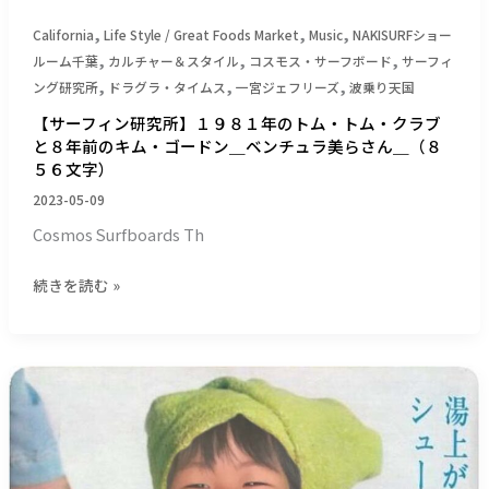
三
ム・
,
,
,
間
California
Life Style / Great Foods Market
Music
NAKISURFショー
ク
,
,
,
飛
ルーム千葉
カルチャー＆スタイル
コスモス・サーフボード
サーフィ
ラ
,
,
,
車
ング研究所
ドラグラ・タイムス
一宮ジェフリーズ
波乗り天国
ブ
＿
【サーフィン研究所】１９８１年のトム・トム・クラブ
と
（２
と８年前のキム・ゴードン＿ベンチュラ美らさん＿（８
８
２
５６文字）
年
３
前
2023-05-09
２
の
Cosmos Surfboards Th
文
キ
字）
ム・
続きを読む »
ゴ
ー
ド
ン
【サ
＿
ー
ベ
フ
ン
ィ
チ
ン