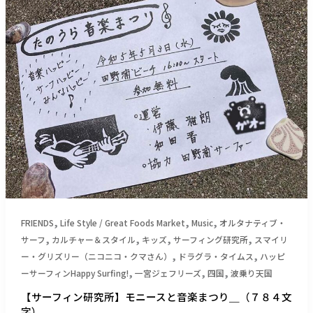
６
ー
５
フ
７
ィ
文
ン
字）
研
究
所】
モ
ニ
ー
ス
と
音
楽
,
,
,
FRIENDS
Life Style / Great Foods Market
Music
オルタナティブ・
ま
,
,
,
,
サーフ
カルチャー＆スタイル
キッズ
サーフィング研究所
スマイリ
つ
,
,
ー・グリズリー（ニコニコ・クマさん）
ドラグラ・タイムス
ハッピ
り
,
,
,
ーサーフィンHappy Surfing!
一宮ジェフリーズ
四国
波乗り天国
＿
【サーフィン研究所】モニースと音楽まつり＿（７８４文
（７
字）