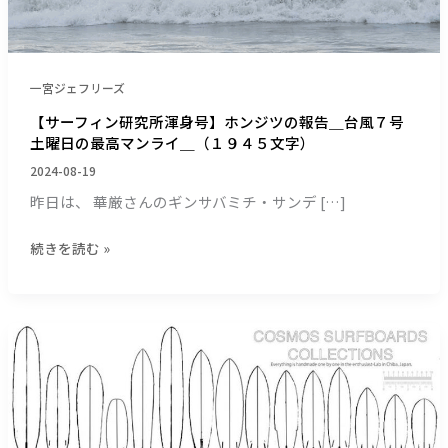
号】
ホ
ン
ジ
一宮ジェフリーズ
ツ
の
【サーフィン研究所渾身号】ホンジツの報告＿台風７号
報
土曜日の最高マンライ＿（１９４５文字）
告
2024-08-19
＿
昨日は、 華厳さんのギンサバミチ・サンデ […]
台
風
続きを読む »
７
号
土
曜
【サ
日
ー
の
フ
最
ィ
高
ン
マ
研