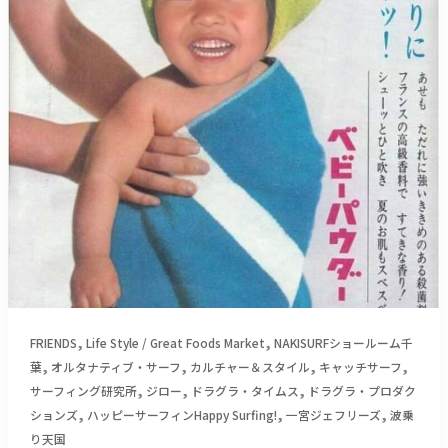
ュ
研
ラ
究
美
所】
ら
GW
さ
モ
ん
ニ
＿
ー
（８
ス
５
最
６
終
文
日
字）
続
編
＿
エ
,
,
FRIENDS
Life Style / Great Foods Market
NAKISURFショールーム千
ン
,
,
,
,
葉
オルタナティブ・サーフ
カルチャー＆スタイル
キャッチサーフ
ゲ
,
,
,
サーフィング研究所
ジロー
ドラグラ・タイムス
ドラグラ・プロダク
ッ
,
,
,
ションズ
ハッピーサーフィンHappy Surfing!
一宮ジェフリーズ
波乗
ツ
り天国