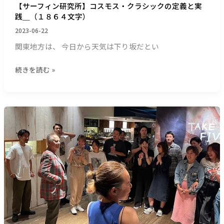
【サーフィン研究所】コスモス・クラシックの定義と実
６
ッ
践＿（１８６４文字）
文
ク
2023-06-22
字）
の
定
関東地方は、 今日から天気は下り坂だとい
義
と
続きを読む »
実
践
＿
【サ
（１
ー
８
フ
６
ィ
４
ン
文
研
字）
究
所】
ハ
ー