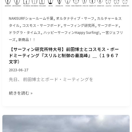
ン
究
ラ
所
,
,
イ
NAKISURFショールーム千葉
オルタナティブ・サーフ
カルチャー＆ス
特
＿
,
,
,
,
タイル
コスモス・サーフボード
サーフィング研究所
サーフボード
大
（１
,
,
ドラグラ・タイムス
ハッピーサーフィンHappy Surfing!
一宮ジェフリ
号】
９
,
ーズ
新商品！！
前
４
田
【サーフィン研究所特大号】前田博士とコスモス・ボー
５
博
ドミーティング『スリルと制御の最高峰』＿（１９６７
文
士
文字）
字）
と
2023-06-27
コ
先日、 前田博士とボード・ミーティングを
ス
モ
続きを読む »
ス・
ボ
ー
ド
【サ
ミ
ー
ー
フ