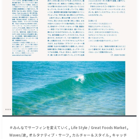
の
適
正
浮
力
の
ア
イ
ロ
ニ
ー
（コ
ロ
ナ
禍
中
に
書
,
,
＃みんなでサーフィンを変えていく
Life Style / Great Foods Market
い
,
,
,
Waves/波
オルタナティブ・サーフ
カルチャー＆スタイル
キャッチ