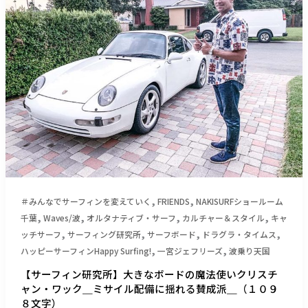
ィ
ン
研
究
所】
大
き
な
ボ
ー
ド
の
魔
,
,
＃みんなでサーフィンを変えていく
FRIENDS
NAKISURFショールーム
法
,
,
,
,
千葉
Waves/波
オルタナティブ・サーフ
カルチャー＆スタイル
キャ
使
,
,
,
,
ッチサーフ
サーフィング研究所
サーフボード
ドラグラ・タイムス
い
,
,
ハッピーサーフィンHappy Surfing!
一宮ジェフリーズ
波乗り天国
ク
【サーフィン研究所】大きなボードの魔法使いクリスチ
リ
ャン・ワック＿ミサイル配備に揺れる賛成派＿（１０９
ス
８文字）