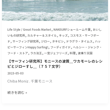
所】
モ
ニ
ー
ス
,
,
Life Style / Great Foods Market
NAKISURFショールーム千葉
おいし
の
,
,
,
いもの研究所
カルチャー＆スタイル
キッズ
コスモス・サーフボー
波
,
,
,
,
,
ド
サーフィング研究所
ジロー
タキビシ
ドラグラ・タイムス
ハッ
質
,
,
ピーサーフィンHappy Surfing!
フーディガイド
ヘルシー・ジャンク・
＿
,
,
,
,
フード・ストア
ラカ法王
一宮ジェフリーズ
料理
波乗り天国
ワ
カ
【サーフィン研究所】モニースの波質＿ワカモーレのレシ
ピとジローすし＿（７５７文字）
モ
ー
2023-05-03
レ
Chiba Moniz . 千葉モニース
の
レ
続きを読む »
シ
ピ
と