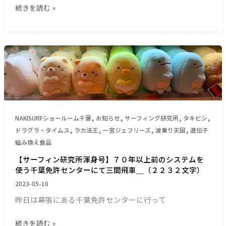
イ
続きを読む »
文
ン
字）
＿
潮
【サ
位
ー
マ
フ
ジ
ィ
ッ
ン
ク
研
の
,
,
,
,
NAKISURFショールーム千葉
お知らせ
サーフィング研究所
タキビシ
究
感
,
,
,
,
ドラグラ・タイムス
ラカ法王
一宮ジェフリーズ
波乗り天国
遺伝子
所
動
組み換え食品
渾
＿
身
（１
【サーフィン研究所渾身号】７０年以上前のシステムを
号】
２
使う千葉免許センターにて三間飛車＿（２２３２文字）
７
８
2023-05-10
０
８
昨日は幕張にある千葉免許センターに行って
年
文
以
字）
続きを読む »
上