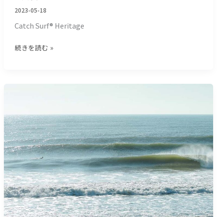
チ
2023-05-18
ャ
ン・
Catch Surf® Heritage
ワ
ッ
続きを読む »
ク
＿
ミ
【サ
サ
ー
イ
フ
ル
ィ
配
ン
備
研
に
究
揺
所】
れ
東
る
北
賛
東
成
２
派